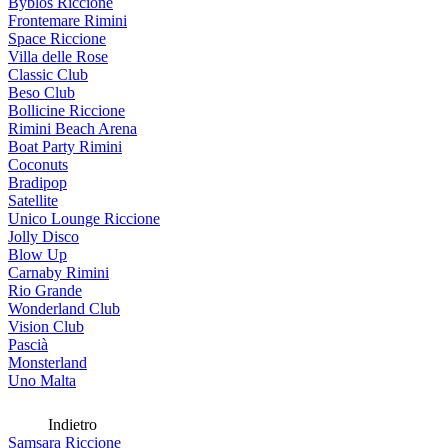
Byblos Riccione
Frontemare Rimini
Space Riccione
Villa delle Rose
Classic Club
Beso Club
Bollicine Riccione
Rimini Beach Arena
Boat Party Rimini
Coconuts
Bradipop
Satellite
Unico Lounge Riccione
Jolly Disco
Blow Up
Carnaby Rimini
Rio Grande
Wonderland Club
Vision Club
Pascià
Monsterland
Uno Malta
Indietro
Samsara Riccione