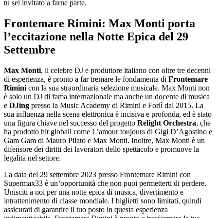
tu sei invitato a farne parte.
Frontemare Rimini: Max Monti porta
l’eccitazione nella Notte Epica del 29
Settembre
Max Monti
, il celebre DJ e produttore italiano con oltre tre decenni
di esperienza, è pronto a far tremare le fondamenta di
Frontemare
Rimini
con la sua straordinaria selezione musicale. Max Monti non
è solo un DJ di fama internazionale ma anche un docente di musica
e
DJing
presso la Music Academy di Rimini e Forlì dal 2015. La
sua influenza nella scena elettronica è incisiva e profonda, ed è stato
una figura chiave nel successo del progetto
Relight Orchestra
, che
ha prodotto hit globali come L’amour toujours di Gigi D’Agostino e
Gam Gam di Mauro Pilato e Max Monti. Inoltre, Max Monti è un
difensore dei diritti dei lavoratori dello spettacolo e promuove la
legalità nel settore.
La data del 29 settembre 2023 presso Frontemare Rimini con
Supermax33 è un’opportunità che non puoi permetterti di perdere.
Unisciti a noi per una notte epica di musica, divertimento e
intrattenimento di classe mondiale. I biglietti sono limitati, quindi
assicurati di garantire il tuo posto in questa esperienza