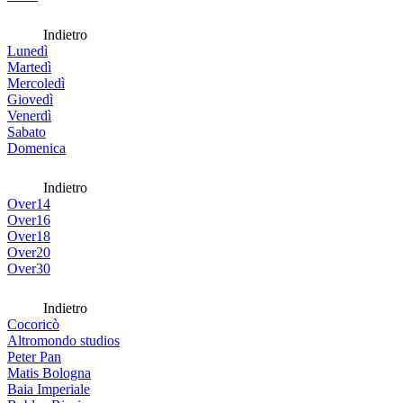
Indietro
Lunedì
Martedì
Mercoledì
Giovedì
Venerdì
Sabato
Domenica
Indietro
Over14
Over16
Over18
Over20
Over30
Indietro
Cocoricò
Altromondo studios
Peter Pan
Matis Bologna
Baia Imperiale