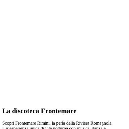
La discoteca Frontemare
Scopri Frontemare Rimini, la perla della Riviera Romagnola.
Un’esperienza unica di vita notturna con musica, danza e