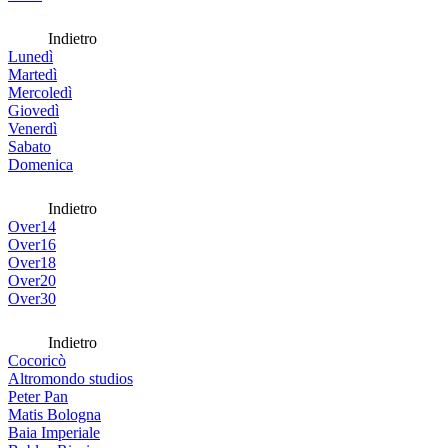
Indietro
Lunedì
Martedì
Mercoledì
Giovedì
Venerdì
Sabato
Domenica
Indietro
Over14
Over16
Over18
Over20
Over30
Indietro
Cocoricò
Altromondo studios
Peter Pan
Matis Bologna
Baia Imperiale