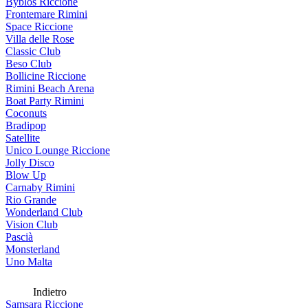
Byblos Riccione
Frontemare Rimini
Space Riccione
Villa delle Rose
Classic Club
Beso Club
Bollicine Riccione
Rimini Beach Arena
Boat Party Rimini
Coconuts
Bradipop
Satellite
Unico Lounge Riccione
Jolly Disco
Blow Up
Carnaby Rimini
Rio Grande
Wonderland Club
Vision Club
Pascià
Monsterland
Uno Malta
Indietro
Samsara Riccione