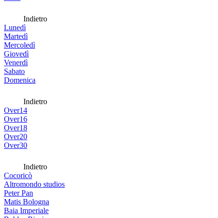
Indietro
Lunedì
Martedì
Mercoledì
Giovedì
Venerdì
Sabato
Domenica
Indietro
Over14
Over16
Over18
Over20
Over30
Indietro
Cocoricò
Altromondo studios
Peter Pan
Matis Bologna
Baia Imperiale