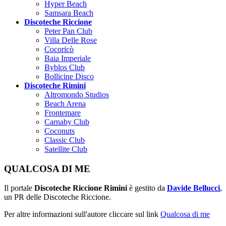
Hyper Beach
Samsara Beach
Discoteche Riccione
Peter Pan Club
Villa Delle Rose
Cocoricò
Baia Imperiale
Byblos Club
Bollicine Disco
Discoteche Rimini
Altromondo Studios
Beach Arena
Frontemare
Carnaby Club
Coconuts
Classic Club
Satellite Club
QUALCOSA DI ME
Il portale
Discoteche Riccione Rimini
è gestito da
Davide Bellucci
,
un PR delle Discoteche Riccione.
Per altre informazioni sull'autore cliccare sul link
Qualcosa di me