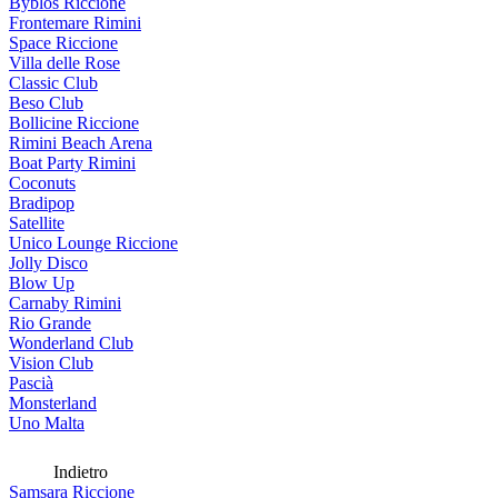
Byblos Riccione
Frontemare Rimini
Space Riccione
Villa delle Rose
Classic Club
Beso Club
Bollicine Riccione
Rimini Beach Arena
Boat Party Rimini
Coconuts
Bradipop
Satellite
Unico Lounge Riccione
Jolly Disco
Blow Up
Carnaby Rimini
Rio Grande
Wonderland Club
Vision Club
Pascià
Monsterland
Uno Malta
Indietro
Samsara Riccione