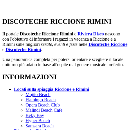
DISCOTECHE RICCIONE RIMINI
Il portale
Discoteche Riccione Rimini
e
Riviera Disco
nascono
con l'obiettivo di informare i ragazzi in vacanza a Riccione e a
Rimini sulle migliori
serate
,
eventi
e
feste
nelle
Discoteche Riccione
e
Discoteche Rimini
.
Una panoramica completa per potersi orientare e scegliere il locale
notturno più adatto in base all'ospite o al genere musicale preferito.
INFORMAZIONI
Locali sulla spiaggia Riccione e Rimini
Mojito Beach
Flamingo Beach
Opera Beach Club
Malindi Beach Cafe
Beky Bay
Hyper Beach
Samsara Beach