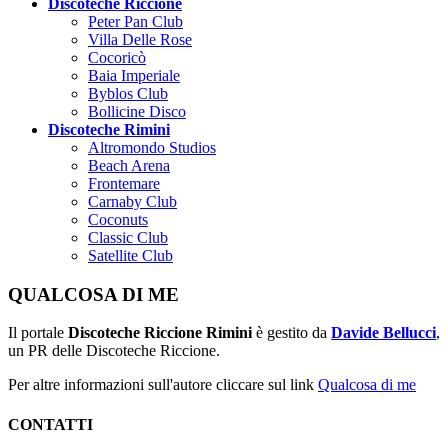
Discoteche Riccione
Peter Pan Club
Villa Delle Rose
Cocoricò
Baia Imperiale
Byblos Club
Bollicine Disco
Discoteche Rimini
Altromondo Studios
Beach Arena
Frontemare
Carnaby Club
Coconuts
Classic Club
Satellite Club
QUALCOSA DI ME
Il portale
Discoteche Riccione Rimini
è gestito da
Davide Bellucci
,
un PR delle Discoteche Riccione.
Per altre informazioni sull'autore cliccare sul link
Qualcosa di me
CONTATTI