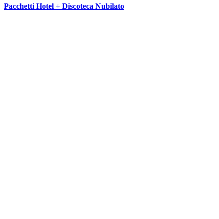
Pacchetti Hotel + Discoteca Nubilato
SEGUICI SU: