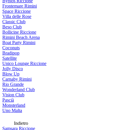
Byblos Riccione
Frontemare Rimini
Space Riccione
Villa delle Rose
Classic Club
Beso Club
Bollicine Riccione
Rimini Beach Arena
Boat Party Rimini
Coconuts
Bradipop
Satellite
Unico Lounge Riccione
Jolly Disco
Blow Up
Carnaby Rimini
Rio Grande
Wonderland Club
Vision Club
Pascià
Monsterland
Uno Malta
Indietro
Samsara Riccione