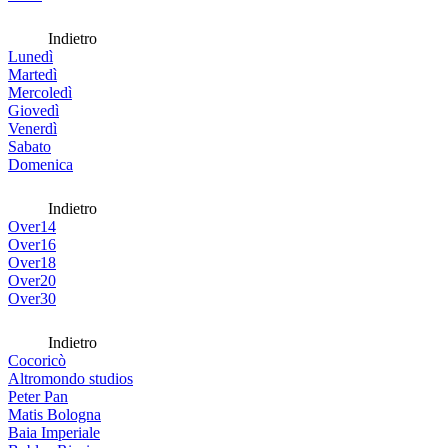
Indietro
Lunedì
Martedì
Mercoledì
Giovedì
Venerdì
Sabato
Domenica
Indietro
Over14
Over16
Over18
Over20
Over30
Indietro
Cocoricò
Altromondo studios
Peter Pan
Matis Bologna
Baia Imperiale