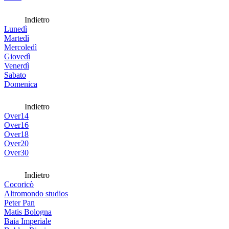
Indietro
Lunedì
Martedì
Mercoledì
Giovedì
Venerdì
Sabato
Domenica
Indietro
Over14
Over16
Over18
Over20
Over30
Indietro
Cocoricò
Altromondo studios
Peter Pan
Matis Bologna
Baia Imperiale