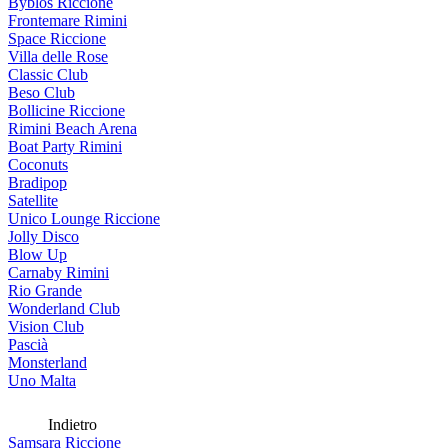
Byblos Riccione
Frontemare Rimini
Space Riccione
Villa delle Rose
Classic Club
Beso Club
Bollicine Riccione
Rimini Beach Arena
Boat Party Rimini
Coconuts
Bradipop
Satellite
Unico Lounge Riccione
Jolly Disco
Blow Up
Carnaby Rimini
Rio Grande
Wonderland Club
Vision Club
Pascià
Monsterland
Uno Malta
Indietro
Samsara Riccione