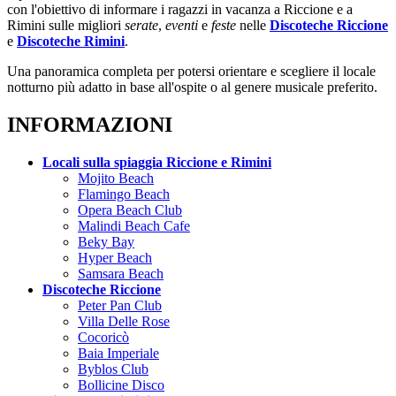
con l'obiettivo di informare i ragazzi in vacanza a Riccione e a
Rimini sulle migliori
serate
,
eventi
e
feste
nelle
Discoteche Riccione
e
Discoteche Rimini
.
Una panoramica completa per potersi orientare e scegliere il locale
notturno più adatto in base all'ospite o al genere musicale preferito.
INFORMAZIONI
Locali sulla spiaggia Riccione e Rimini
Mojito Beach
Flamingo Beach
Opera Beach Club
Malindi Beach Cafe
Beky Bay
Hyper Beach
Samsara Beach
Discoteche Riccione
Peter Pan Club
Villa Delle Rose
Cocoricò
Baia Imperiale
Byblos Club
Bollicine Disco