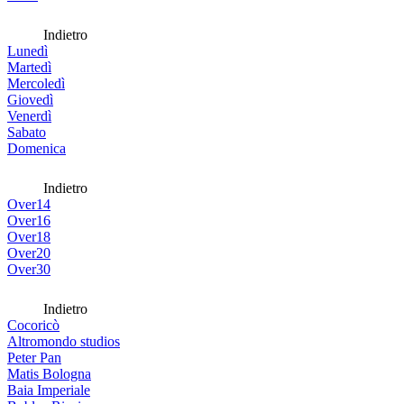
Indietro
Lunedì
Martedì
Mercoledì
Giovedì
Venerdì
Sabato
Domenica
Indietro
Over14
Over16
Over18
Over20
Over30
Indietro
Cocoricò
Altromondo studios
Peter Pan
Matis Bologna
Baia Imperiale