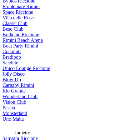
Byblos Riccione
Frontemare Rimini
Space Riccione
Villa delle Rose
Classic Club
Beso Club
Bollicine Riccione
Rimini Beach Arena
Boat Party Rimini
Coconuts
Bradipop
Satellite
Unico Lounge Riccione
Jolly Disco
Blow Up
Carnaby Rimini
Rio Grande
Wonderland Club
Vision Club
Pascià
Monsterland
Uno Malta
Indietro
Samsara Riccione