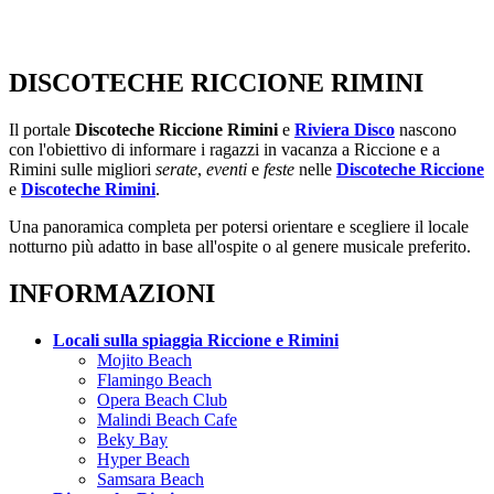
DISCOTECHE RICCIONE RIMINI
Il portale
Discoteche Riccione Rimini
e
Riviera Disco
nascono
con l'obiettivo di informare i ragazzi in vacanza a Riccione e a
Rimini sulle migliori
serate
,
eventi
e
feste
nelle
Discoteche Riccione
e
Discoteche Rimini
.
Una panoramica completa per potersi orientare e scegliere il locale
notturno più adatto in base all'ospite o al genere musicale preferito.
INFORMAZIONI
Locali sulla spiaggia Riccione e Rimini
Mojito Beach
Flamingo Beach
Opera Beach Club
Malindi Beach Cafe
Beky Bay
Hyper Beach
Samsara Beach