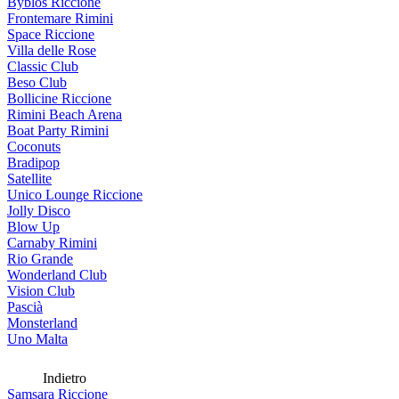
Byblos Riccione
Frontemare Rimini
Space Riccione
Villa delle Rose
Classic Club
Beso Club
Bollicine Riccione
Rimini Beach Arena
Boat Party Rimini
Coconuts
Bradipop
Satellite
Unico Lounge Riccione
Jolly Disco
Blow Up
Carnaby Rimini
Rio Grande
Wonderland Club
Vision Club
Pascià
Monsterland
Uno Malta
Indietro
Samsara Riccione