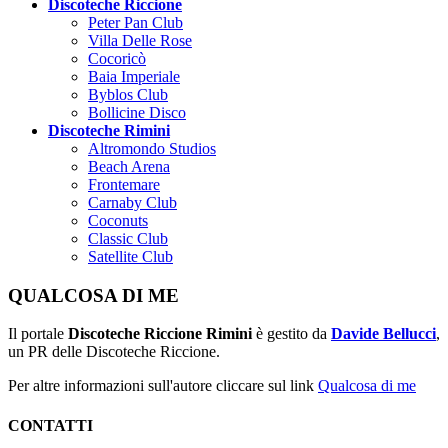
Discoteche Riccione
Peter Pan Club
Villa Delle Rose
Cocoricò
Baia Imperiale
Byblos Club
Bollicine Disco
Discoteche Rimini
Altromondo Studios
Beach Arena
Frontemare
Carnaby Club
Coconuts
Classic Club
Satellite Club
QUALCOSA DI ME
Il portale
Discoteche Riccione Rimini
è gestito da
Davide Bellucci
,
un PR delle Discoteche Riccione.
Per altre informazioni sull'autore cliccare sul link
Qualcosa di me
CONTATTI