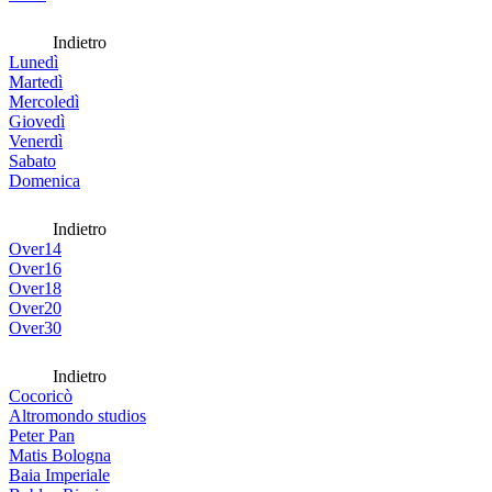
Indietro
Lunedì
Martedì
Mercoledì
Giovedì
Venerdì
Sabato
Domenica
Indietro
Over14
Over16
Over18
Over20
Over30
Indietro
Cocoricò
Altromondo studios
Peter Pan
Matis Bologna
Baia Imperiale