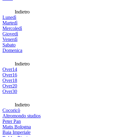
Indietro
Lunedì
Martedì
Mercoledì
Giovedì
Venerdì
Sabato
Domenica
Indietro
Over14
Over16
Over18
Over20
Over30
Indietro
Cocoricò
Altromondo studios
Peter Pan
Matis Bologna
Baia Imperiale