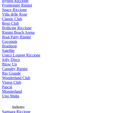
Byblos Riccione
Frontemare Rimini
Space Riccione
Villa delle Rose
Classic Club
Beso Club
Bollicine Riccione
Rimini Beach Arena
Boat Party Rimini
Coconuts
Bradipop
Satellite
Unico Lounge Riccione
Jolly Disco
Blow Up
Carnaby Rimini
Rio Grande
Wonderland Club
Vision Club
Pascià
Monsterland
Uno Malta
Indietro
Samsara Riccione