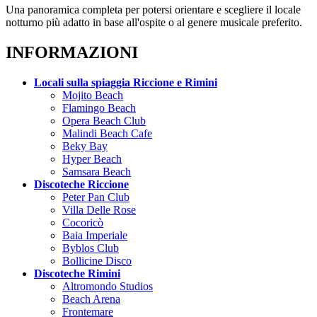
Una panoramica completa per potersi orientare e scegliere il locale
notturno più adatto in base all'ospite o al genere musicale preferito.
INFORMAZIONI
Locali sulla spiaggia Riccione e Rimini
Mojito Beach
Flamingo Beach
Opera Beach Club
Malindi Beach Cafe
Beky Bay
Hyper Beach
Samsara Beach
Discoteche Riccione
Peter Pan Club
Villa Delle Rose
Cocoricò
Baia Imperiale
Byblos Club
Bollicine Disco
Discoteche Rimini
Altromondo Studios
Beach Arena
Frontemare