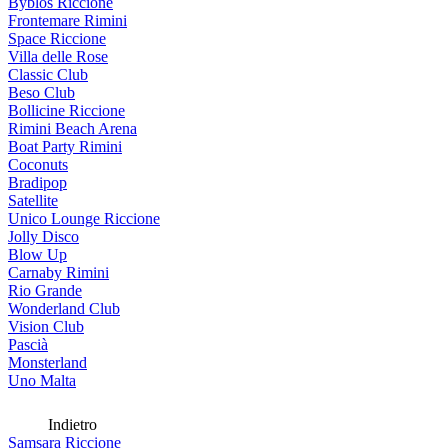
Byblos Riccione
Frontemare Rimini
Space Riccione
Villa delle Rose
Classic Club
Beso Club
Bollicine Riccione
Rimini Beach Arena
Boat Party Rimini
Coconuts
Bradipop
Satellite
Unico Lounge Riccione
Jolly Disco
Blow Up
Carnaby Rimini
Rio Grande
Wonderland Club
Vision Club
Pascià
Monsterland
Uno Malta
Indietro
Samsara Riccione