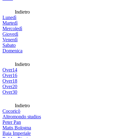
Indietro
Lunedì
Martedì
Mercoledì
Giovedì
Venerdì
Sabato
Domenica
Indietro
Over14
Over16
Over18
Over20
Over30
Indietro
Cocoricò
Altromondo studios
Peter Pan
Matis Bologna
Baia Imperiale