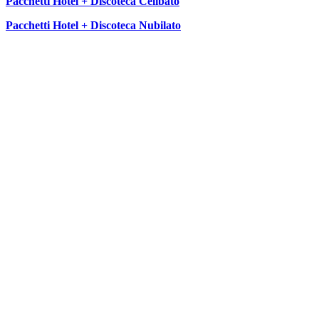
Pacchetti Hotel + Discoteca Celibato
Pacchetti Hotel + Discoteca Nubilato
SEGUICI SU: