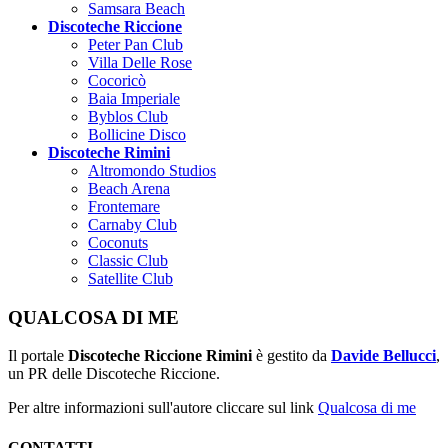
Samsara Beach
Discoteche Riccione
Peter Pan Club
Villa Delle Rose
Cocoricò
Baia Imperiale
Byblos Club
Bollicine Disco
Discoteche Rimini
Altromondo Studios
Beach Arena
Frontemare
Carnaby Club
Coconuts
Classic Club
Satellite Club
QUALCOSA DI ME
Il portale
Discoteche Riccione Rimini
è gestito da
Davide Bellucci
,
un PR delle Discoteche Riccione.
Per altre informazioni sull'autore cliccare sul link
Qualcosa di me
CONTATTI