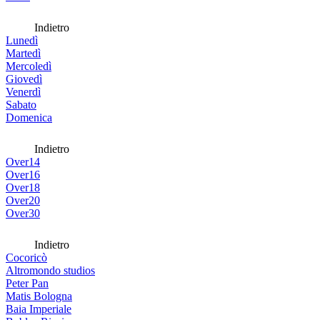
Indietro
Lunedì
Martedì
Mercoledì
Giovedì
Venerdì
Sabato
Domenica
Indietro
Over14
Over16
Over18
Over20
Over30
Indietro
Cocoricò
Altromondo studios
Peter Pan
Matis Bologna
Baia Imperiale