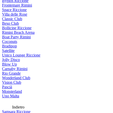
Byblos Riccione
Frontemare Rimini
Space Riccione
Villa delle Rose
Classic Club
Beso Club
Bollicine Riccione
Rimini Beach Arena
Boat Party Rimini
Coconuts
Bradipop
Satellite
Unico Lounge Riccione
Jolly Disco
Blow Up
Carnaby Rimini
Rio Grande
Wonderland Club
Vision Club
Pascià
Monsterland
Uno Malta
Indietro
Samsara Riccione