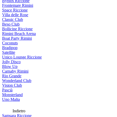
Byblos Riccione
Frontemare Rimini
Space Riccione
Villa delle Rose
Classic Club
Beso Club
Bollicine Riccione
Rimini Beach Arena
Boat Party Rimini
Coconuts
Bradipop
Satellite
Unico Lounge Riccione
Jolly Disco
Blow Up
Carnaby Rimini
Rio Grande
Wonderland Club
Vision Club
Pascià
Monsterland
Uno Malta
Indietro
Samsara Riccione