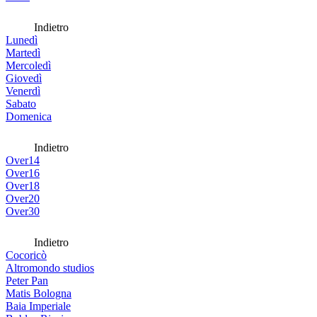
Indietro
Lunedì
Martedì
Mercoledì
Giovedì
Venerdì
Sabato
Domenica
Indietro
Over14
Over16
Over18
Over20
Over30
Indietro
Cocoricò
Altromondo studios
Peter Pan
Matis Bologna
Baia Imperiale