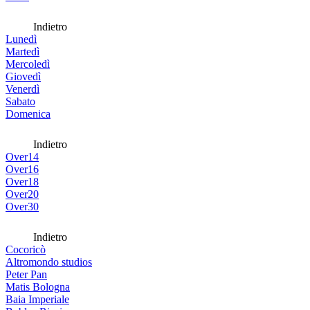
Indietro
Lunedì
Martedì
Mercoledì
Giovedì
Venerdì
Sabato
Domenica
Indietro
Over14
Over16
Over18
Over20
Over30
Indietro
Cocoricò
Altromondo studios
Peter Pan
Matis Bologna
Baia Imperiale