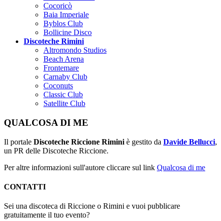
Cocoricò
Baia Imperiale
Byblos Club
Bollicine Disco
Discoteche Rimini
Altromondo Studios
Beach Arena
Frontemare
Carnaby Club
Coconuts
Classic Club
Satellite Club
QUALCOSA DI ME
Il portale
Discoteche Riccione Rimini
è gestito da
Davide Bellucci
,
un PR delle Discoteche Riccione.
Per altre informazioni sull'autore cliccare sul link
Qualcosa di me
CONTATTI
Sei una discoteca di Riccione o Rimini e vuoi pubblicare
gratuitamente il tuo evento?