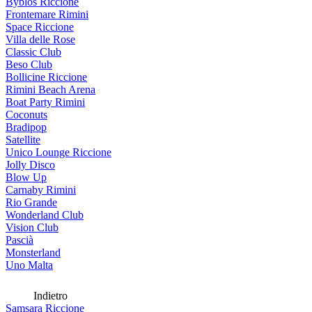
Byblos Riccione
Frontemare Rimini
Space Riccione
Villa delle Rose
Classic Club
Beso Club
Bollicine Riccione
Rimini Beach Arena
Boat Party Rimini
Coconuts
Bradipop
Satellite
Unico Lounge Riccione
Jolly Disco
Blow Up
Carnaby Rimini
Rio Grande
Wonderland Club
Vision Club
Pascià
Monsterland
Uno Malta
Indietro
Samsara Riccione