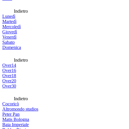
Indietro
Lunedì
Martedì
Mercoledì
Giovedì
Venerdì
Sabato
Domenica
Indietro
Over14
Over16
Over18
Over20
Over30
Indietro
Cocoricò
Altromondo studios
Peter Pan
Matis Bologna
Baia Imperiale