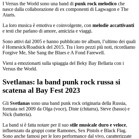
I Versus the World sono una band di
punk rock melodico
che
nasce dalla collaborazione di ex componenti di Lagwagon e The
Ataris.
La loro musica è emotiva e coinvolgente, con
melodie accattivanti
e testi che parlano di amore, amicizia e viaggi.
Sono attivi dal 2005 e hanno pubblicato tre album, l’ultimo dei quali
è Homesick/Roadsick del 2015. Tra i loro pezzi più noti, ricordiamo
Forgive Me, She Sang the Blues e A Fond Farewell.
Vieni a emozionarti sulla spiaggia del Beky Bay Bellaria con i
Versus the World.
Svetlanas: la band punk rock russa si
scatena al Bay Fest 2023
Gli
Svetlanas
sono una band punk rock originaria della Russia,
formata nel 2009 da Olga (voce), Diste (chitarra), Steve (basso) e
Nick (batteria).
La band si è fatta notare per il suo
stile musicale duro e veloce
,
influenzato da gruppi come Ramones, Sex Pistols e Black Flag.
Sono anche famosi per le loro performance dal vivo, caratterizzate