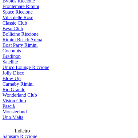
Byblos Riccione
Frontemare Rimini
Space Riccione
Villa delle Rose
Classic Club
Beso Club
Bollicine Riccione
Rimini Beach Arena
Boat Party Rimini
Coconuts
Bradipop
Satellite
Unico Lounge Riccione
Jolly Disco
Blow Up
Carnaby Rimini
Rio Grande
Wonderland Club
Vision Club
Pascià
Monsterland
Uno Malta
Indietro
Samsara Riccione