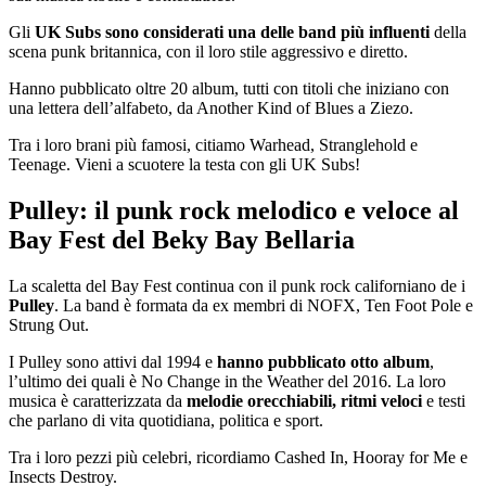
Gli
UK Subs sono considerati una delle band più influenti
della
scena punk britannica, con il loro stile aggressivo e diretto.
Hanno pubblicato oltre 20 album, tutti con titoli che iniziano con
una lettera dell’alfabeto, da Another Kind of Blues a Ziezo.
Tra i loro brani più famosi, citiamo Warhead, Stranglehold e
Teenage. Vieni a scuotere la testa con gli UK Subs!
Pulley: il punk rock melodico e veloce al
Bay Fest del Beky Bay Bellaria
La scaletta del Bay Fest continua con il punk rock californiano de i
Pulley
. La band è formata da ex membri di NOFX, Ten Foot Pole e
Strung Out.
I Pulley sono attivi dal 1994 e
hanno pubblicato otto album
,
l’ultimo dei quali è No Change in the Weather del 2016. La loro
musica è caratterizzata da
melodie orecchiabili, ritmi veloci
e testi
che parlano di vita quotidiana, politica e sport.
Tra i loro pezzi più celebri, ricordiamo Cashed In, Hooray for Me e
Insects Destroy.