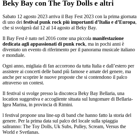
Beky Bay con The Toy Dolls e altri
Sabato 12 agosto 2023 arriva il Bay Fest 2023 con la prima giornata
di uno dei
festival punk rock più importanti d’Italia e d’Europa
,
che si svolgerà dal 12 al 14 agosto al Beky Bay.
Il Bay Fest è nato nel 2016 come una piccola
manifestazione
dedicata agli appassionati di punk rock
, ma in pochi anni è
diventato un evento di riferimento per il panorama musicale italiano
e mondiale.
Ogni anno, migliaia di fan accorrono da tutta Italia e dall’estero per
assistere ai concerti delle band più famose e amate del genere, ma
anche per scoprire le nuove proposte che si contendono il palco
attraverso un contest.
Il festival si svolge presso la discoteca Beky Bay Bellaria, una
location suggestiva e accogliente situata sul lungomare di Bellaria-
Igea Marina, in provincia di Rimini.
l festival propone una line-up di band che hanno fatto la storia del
genere. Per la prima data sul palco del locale sulla spiaggia
saliranno: The Toy Dolls, Uk Subs, Pulley, Scream, Versus the
World e Svetlanas.