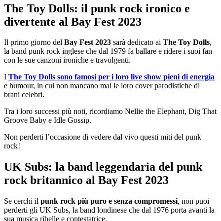
The Toy Dolls: il punk rock ironico e
divertente al Bay Fest 2023
Il primo giorno del
Bay Fest 2023
sarà dedicato ai
The Toy Dolls
,
la band punk rock inglese che dal 1979 fa ballare e ridere i suoi fan
con le sue canzoni ironiche e travolgenti.
I
The Toy Dolls sono famosi per i loro live show pieni di energia
e humour, in cui non mancano mai le loro cover parodistiche di
brani celebri.
Tra i loro successi più noti, ricordiamo Nellie the Elephant, Dig That
Groove Baby e Idle Gossip.
Non perderti l’occasione di vedere dal vivo questi miti del punk
rock!
UK Subs: la band leggendaria del punk
rock britannico al Bay Fest 2023
Se cerchi il
punk rock più puro e senza compromessi
, non puoi
perderti gli UK Subs, la band londinese che dal 1976 porta avanti la
sua musica ribelle e contestatrice.