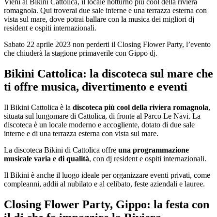
Vieni al Bikini Cattolica, il locale notturno più cool della riviera
romagnola. Qui troverai due sale interne e una terrazza esterna con
vista sul mare, dove potrai ballare con la musica dei migliori dj
resident e ospiti internazionali.
Sabato 22 aprile 2023 non perderti il Closing Flower Party, l’evento
che chiuderà la stagione primaverile con Gippo dj.
Bikini Cattolica: la discoteca sul mare che
ti offre musica, divertimento e eventi
Il Bikini Cattolica è la
discoteca più cool della riviera romagnola
,
situata sul lungomare di Cattolica, di fronte al Parco Le Navi. La
discoteca è un locale moderno e accogliente, dotato di due sale
interne e di una terrazza esterna con vista sul mare.
La discoteca Bikini di Cattolica offre
una programmazione
musicale varia e di qualità
, con dj resident e ospiti internazionali.
Il Bikini è anche il luogo ideale per organizzare eventi privati, come
compleanni, addii al nubilato e al celibato, feste aziendali e lauree.
Closing Flower Party, Gippo: la festa con