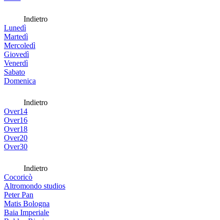
Indietro
Lunedì
Martedì
Mercoledì
Giovedì
Venerdì
Sabato
Domenica
Indietro
Over14
Over16
Over18
Over20
Over30
Indietro
Cocoricò
Altromondo studios
Peter Pan
Matis Bologna
Baia Imperiale