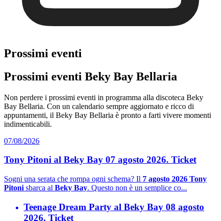
Prossimi eventi
Prossimi eventi Beky Bay Bellaria
Non perdere i prossimi eventi in programma alla discoteca Beky
Bay Bellaria. Con un calendario sempre aggiornato e ricco di
appuntamenti, il Beky Bay Bellaria è pronto a farti vivere momenti
indimenticabili.
07/08/2026
Tony Pitoni al Beky Bay 07 agosto 2026. Ticket
Sogni una serata che rompa ogni schema? Il
7 agosto 2026 Tony
Pitoni
sbarca al
Beky Bay
. Questo non è un semplice co...
Teenage Dream Party al Beky Bay 08 agosto
2026. Ticket