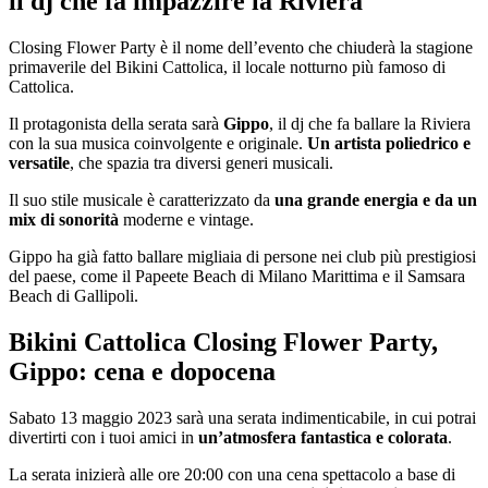
il dj che fa impazzire la Riviera
Closing Flower Party è il nome dell’evento che chiuderà la stagione
primaverile del Bikini Cattolica, il locale notturno più famoso di
Cattolica.
Il protagonista della serata sarà
Gippo
, il dj che fa ballare la Riviera
con la sua musica coinvolgente e originale.
Un artista poliedrico e
versatile
, che spazia tra diversi generi musicali.
Il suo stile musicale è caratterizzato da
una grande energia e da un
mix di sonorità
moderne e vintage.
Gippo ha già fatto ballare migliaia di persone nei club più prestigiosi
del paese, come il Papeete Beach di Milano Marittima e il Samsara
Beach di Gallipoli.
Bikini Cattolica Closing Flower Party,
Gippo: cena e dopocena
Sabato 13 maggio 2023 sarà una serata indimenticabile, in cui potrai
divertirti con i tuoi amici in
un’atmosfera fantastica e colorata
.
La serata inizierà alle ore 20:00 con una cena spettacolo a base di