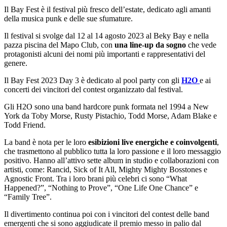
Il Bay Fest è il festival più fresco dell’estate, dedicato agli amanti
della musica punk e delle sue sfumature.
Il festival si svolge dal 12 al 14 agosto 2023 al Beky Bay e nella
pazza piscina del Mapo Club, con
una line-up da sogno
che vede
protagonisti alcuni dei nomi più importanti e rappresentativi del
genere.
Il Bay Fest 2023 Day 3 è dedicato al pool party con gli
H2O
e ai
concerti dei vincitori del contest organizzato dal festival.
Gli H2O sono una band hardcore punk formata nel 1994 a New
York da Toby Morse, Rusty Pistachio, Todd Morse, Adam Blake e
Todd Friend.
La band è nota per le loro
esibizioni live energiche e coinvolgenti
,
che trasmettono al pubblico tutta la loro passione e il loro messaggio
positivo. Hanno all’attivo sette album in studio e collaborazioni con
artisti, come: Rancid, Sick of It All, Mighty Mighty Bosstones e
Agnostic Front. Tra i loro brani più celebri ci sono “What
Happened?”, “Nothing to Prove”, “One Life One Chance” e
“Family Tree”.
Il divertimento continua poi con i vincitori del contest delle band
emergenti che si sono aggiudicate il premio messo in palio dal