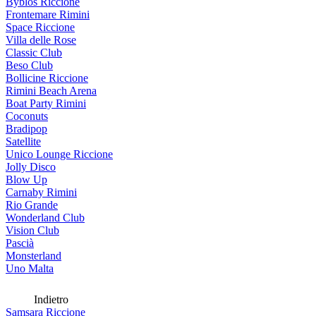
Byblos Riccione
Frontemare Rimini
Space Riccione
Villa delle Rose
Classic Club
Beso Club
Bollicine Riccione
Rimini Beach Arena
Boat Party Rimini
Coconuts
Bradipop
Satellite
Unico Lounge Riccione
Jolly Disco
Blow Up
Carnaby Rimini
Rio Grande
Wonderland Club
Vision Club
Pascià
Monsterland
Uno Malta
Indietro
Samsara Riccione