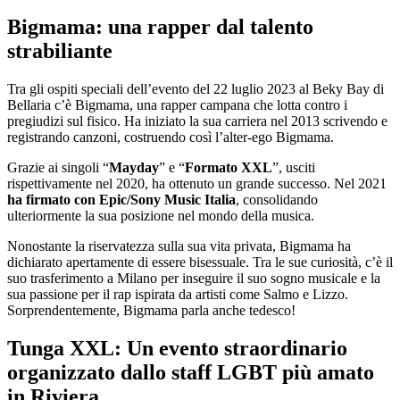
Bigmama: una rapper dal talento
strabiliante
Tra gli ospiti speciali dell’evento del 22 luglio 2023 al Beky Bay di
Bellaria c’è Bigmama, una rapper campana che lotta contro i
pregiudizi sul fisico. Ha iniziato la sua carriera nel 2013 scrivendo e
registrando canzoni, costruendo così l’alter-ego Bigmama.
Grazie ai singoli “
Mayday
” e “
Formato XXL
”, usciti
rispettivamente nel 2020, ha ottenuto un grande successo. Nel 2021
ha firmato con Epic/Sony Music Italia
, consolidando
ulteriormente la sua posizione nel mondo della musica.
Nonostante la riservatezza sulla sua vita privata, Bigmama ha
dichiarato apertamente di essere bisessuale. Tra le sue curiosità, c’è il
suo trasferimento a Milano per inseguire il suo sogno musicale e la
sua passione per il rap ispirata da artisti come Salmo e Lizzo.
Sorprendentemente, Bigmama parla anche tedesco!
Tunga XXL: Un evento straordinario
organizzato dallo staff LGBT più amato
in Riviera