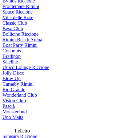
Byblos Riccione
Frontemare Rimini
Space Riccione
Villa delle Rose
Classic Club
Beso Club
Bollicine Riccione
Rimini Beach Arena
Boat Party Rimini
Coconuts
Bradipop
Satellite
Unico Lounge Riccione
Jolly Disco
Blow Up
Carnaby Rimini
Rio Grande
Wonderland Club
Vision Club
Pascià
Monsterland
Uno Malta
Indietro
Samsara Riccione