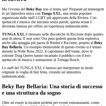
Ma l’evento del
Beky Bay
non si ferma qui! Preparati ad immergerti
in un’atmosfera unica con
Tunga XXL
, una serata popolare
organizzata dallo staff LGBT più apprezzato della Riviera. Con
spettacoli e musica che lasciano senza parole, questa serata è
diventata famosa per offrire un’esperienza indimenticabile.
TUNGA XXL
è ritornato nelle discoteche di Riccione dopo quattro
anni di attesa. E non solo! Ora puoi goderti questa festa esplosiva
anche alla spiaggia più pazza di Rimini e Riccione, proprio al
Beky
Bay Bellaria
. Un esempio memorabile di questo evento si è tenuto
durante la Notte Rosa 2022, il capodanno dell’estate, dove le
colorate Drag Queen hanno incantato il pubblico con il loro
spettacolo di musica e animazione al Tortuga Beach.
Lo staff del TUNGA XXL è famoso per interpretare in modo
originale la voglia di fare festa, creando un’atmosfera
indimenticabile.
Beky Bay Bellaria: Una storia di successo
e una struttura da sogno
Oltre ad essere la location perfetta per eventi entusiasmanti, come: