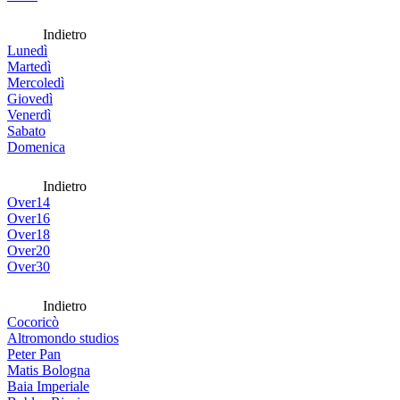
Indietro
Lunedì
Martedì
Mercoledì
Giovedì
Venerdì
Sabato
Domenica
Indietro
Over14
Over16
Over18
Over20
Over30
Indietro
Cocoricò
Altromondo studios
Peter Pan
Matis Bologna
Baia Imperiale