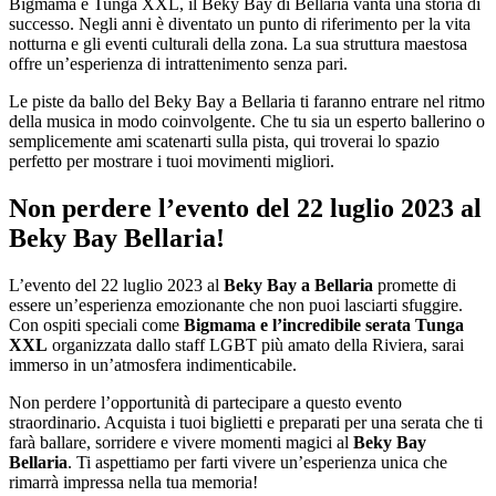
Bigmama e Tunga XXL, il Beky Bay di Bellaria vanta una storia di
successo. Negli anni è diventato un punto di riferimento per la vita
notturna e gli eventi culturali della zona. La sua struttura maestosa
offre un’esperienza di intrattenimento senza pari.
Le piste da ballo del Beky Bay a Bellaria ti faranno entrare nel ritmo
della musica in modo coinvolgente. Che tu sia un esperto ballerino o
semplicemente ami scatenarti sulla pista, qui troverai lo spazio
perfetto per mostrare i tuoi movimenti migliori.
Non perdere l’evento del 22 luglio 2023 al
Beky Bay Bellaria!
L’evento del 22 luglio 2023 al
Beky Bay a Bellaria
promette di
essere un’esperienza emozionante che non puoi lasciarti sfuggire.
Con ospiti speciali come
Bigmama e l’incredibile serata Tunga
XXL
organizzata dallo staff LGBT più amato della Riviera, sarai
immerso in un’atmosfera indimenticabile.
Non perdere l’opportunità di partecipare a questo evento
straordinario. Acquista i tuoi biglietti e preparati per una serata che ti
farà ballare, sorridere e vivere momenti magici al
Beky Bay
Bellaria
. Ti aspettiamo per farti vivere un’esperienza unica che
rimarrà impressa nella tua memoria!