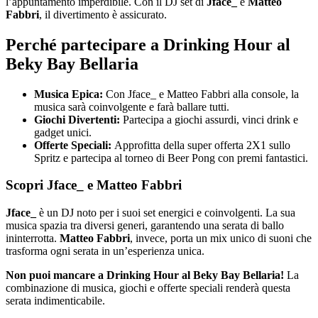
l’appuntamento imperdibile. Con il DJ set di
Jface_
e
Matteo
Fabbri
, il divertimento è assicurato.
Perché partecipare a Drinking Hour al
Beky Bay Bellaria
Musica Epica:
Con Jface_ e Matteo Fabbri alla console, la
musica sarà coinvolgente e farà ballare tutti.
Giochi Divertenti:
Partecipa a giochi assurdi, vinci drink e
gadget unici.
Offerte Speciali:
Approfitta della super offerta 2X1 sullo
Spritz e partecipa al torneo di Beer Pong con premi fantastici.
Scopri Jface_ e Matteo Fabbri
Jface_
è un DJ noto per i suoi set energici e coinvolgenti. La sua
musica spazia tra diversi generi, garantendo una serata di ballo
ininterrotta.
Matteo Fabbri
, invece, porta un mix unico di suoni che
trasforma ogni serata in un’esperienza unica.
Non puoi mancare a Drinking Hour al Beky Bay Bellaria!
La
combinazione di musica, giochi e offerte speciali renderà questa
serata indimenticabile.