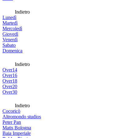
Indietro
Lunedì
Martedì
Mercoledì
Giovedì
Venerdì
Sabato
Domenica
Indietro
Over14
Over16
Over18
Over20
Over30
Indietro
Cocoricò
Altromondo studios
Peter Pan
Matis Bologna
Baia Imperiale