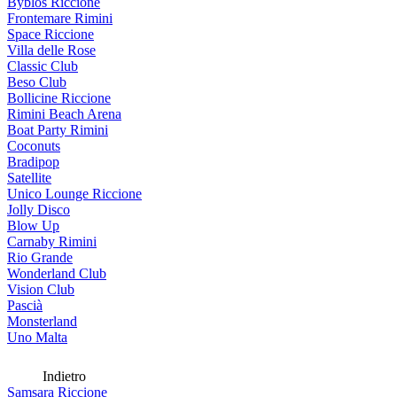
Byblos Riccione
Frontemare Rimini
Space Riccione
Villa delle Rose
Classic Club
Beso Club
Bollicine Riccione
Rimini Beach Arena
Boat Party Rimini
Coconuts
Bradipop
Satellite
Unico Lounge Riccione
Jolly Disco
Blow Up
Carnaby Rimini
Rio Grande
Wonderland Club
Vision Club
Pascià
Monsterland
Uno Malta
Indietro
Samsara Riccione