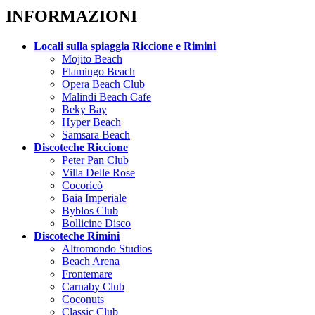
INFORMAZIONI
Locali sulla spiaggia Riccione e Rimini
Mojito Beach
Flamingo Beach
Opera Beach Club
Malindi Beach Cafe
Beky Bay
Hyper Beach
Samsara Beach
Discoteche Riccione
Peter Pan Club
Villa Delle Rose
Cocoricò
Baia Imperiale
Byblos Club
Bollicine Disco
Discoteche Rimini
Altromondo Studios
Beach Arena
Frontemare
Carnaby Club
Coconuts
Classic Club