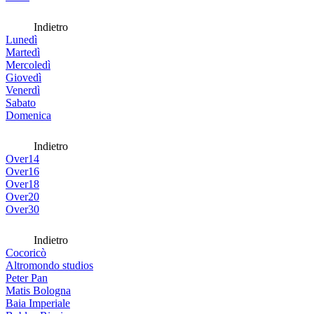
Indietro
Lunedì
Martedì
Mercoledì
Giovedì
Venerdì
Sabato
Domenica
Indietro
Over14
Over16
Over18
Over20
Over30
Indietro
Cocoricò
Altromondo studios
Peter Pan
Matis Bologna
Baia Imperiale