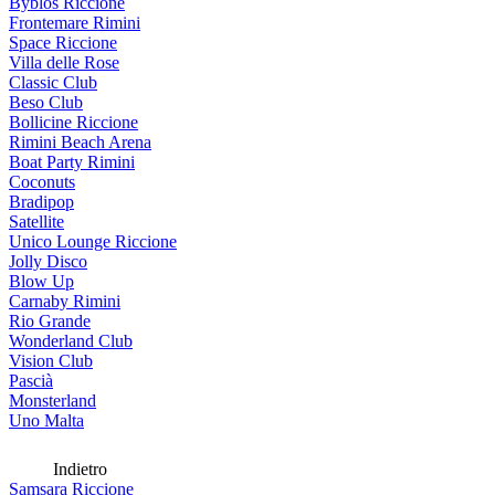
Byblos Riccione
Frontemare Rimini
Space Riccione
Villa delle Rose
Classic Club
Beso Club
Bollicine Riccione
Rimini Beach Arena
Boat Party Rimini
Coconuts
Bradipop
Satellite
Unico Lounge Riccione
Jolly Disco
Blow Up
Carnaby Rimini
Rio Grande
Wonderland Club
Vision Club
Pascià
Monsterland
Uno Malta
Indietro
Samsara Riccione