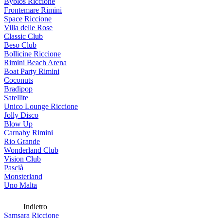
Byblos Riccione
Frontemare Rimini
Space Riccione
Villa delle Rose
Classic Club
Beso Club
Bollicine Riccione
Rimini Beach Arena
Boat Party Rimini
Coconuts
Bradipop
Satellite
Unico Lounge Riccione
Jolly Disco
Blow Up
Carnaby Rimini
Rio Grande
Wonderland Club
Vision Club
Pascià
Monsterland
Uno Malta
Indietro
Samsara Riccione