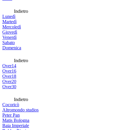
Indietro
Lunedì
Martedì
Mercoledì
Giovedì
Venerdì
Sabato
Domenica
Indietro
Over14
Over16
Over18
Over20
Over30
Indietro
Cocoricò
Altromondo studios
Peter Pan
Matis Bologna
Baia Imperiale