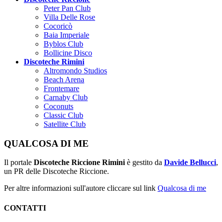
Peter Pan Club
Villa Delle Rose
Cocoricò
Baia Imperiale
Byblos Club
Bollicine Disco
Discoteche Rimini
Altromondo Studios
Beach Arena
Frontemare
Carnaby Club
Coconuts
Classic Club
Satellite Club
QUALCOSA DI ME
Il portale
Discoteche Riccione Rimini
è gestito da
Davide Bellucci
,
un PR delle Discoteche Riccione.
Per altre informazioni sull'autore cliccare sul link
Qualcosa di me
CONTATTI