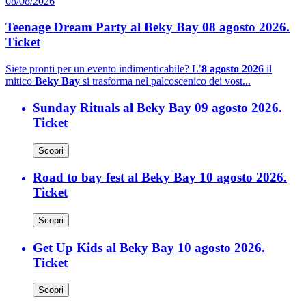
08/08/2026
Teenage Dream Party al Beky Bay 08 agosto 2026.
Ticket
Siete pronti per un evento indimenticabile? L’
8 agosto 2026
il
mitico
Beky Bay
si trasforma nel palcoscenico dei vost...
Sunday Rituals al Beky Bay 09 agosto 2026.
Ticket
Scopri
Road to bay fest al Beky Bay 10 agosto 2026.
Ticket
Scopri
Get Up Kids al Beky Bay 10 agosto 2026.
Ticket
Scopri