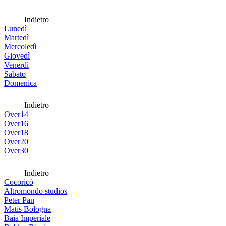
Indietro
Lunedì
Martedì
Mercoledì
Giovedì
Venerdì
Sabato
Domenica
Indietro
Over14
Over16
Over18
Over20
Over30
Indietro
Cocoricò
Altromondo studios
Peter Pan
Matis Bologna
Baia Imperiale