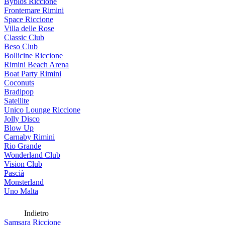
Byblos Riccione
Frontemare Rimini
Space Riccione
Villa delle Rose
Classic Club
Beso Club
Bollicine Riccione
Rimini Beach Arena
Boat Party Rimini
Coconuts
Bradipop
Satellite
Unico Lounge Riccione
Jolly Disco
Blow Up
Carnaby Rimini
Rio Grande
Wonderland Club
Vision Club
Pascià
Monsterland
Uno Malta
Indietro
Samsara Riccione