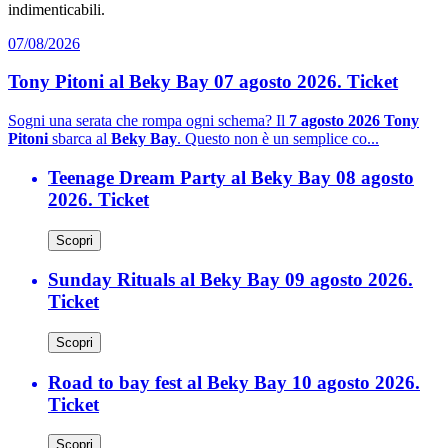
indimenticabili.
07/08/2026
Tony Pitoni al Beky Bay 07 agosto 2026. Ticket
Sogni una serata che rompa ogni schema? Il
7 agosto 2026 Tony
Pitoni
sbarca al
Beky Bay
. Questo non è un semplice co...
Teenage Dream Party al Beky Bay 08 agosto
2026. Ticket
Scopri
Sunday Rituals al Beky Bay 09 agosto 2026.
Ticket
Scopri
Road to bay fest al Beky Bay 10 agosto 2026.
Ticket
Scopri