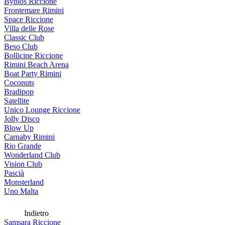
Byblos Riccione
Frontemare Rimini
Space Riccione
Villa delle Rose
Classic Club
Beso Club
Bollicine Riccione
Rimini Beach Arena
Boat Party Rimini
Coconuts
Bradipop
Satellite
Unico Lounge Riccione
Jolly Disco
Blow Up
Carnaby Rimini
Rio Grande
Wonderland Club
Vision Club
Pascià
Monsterland
Uno Malta
Indietro
Samsara Riccione