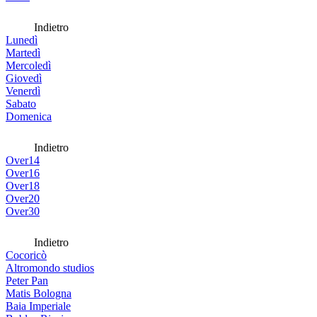
Indietro
Lunedì
Martedì
Mercoledì
Giovedì
Venerdì
Sabato
Domenica
Indietro
Over14
Over16
Over18
Over20
Over30
Indietro
Cocoricò
Altromondo studios
Peter Pan
Matis Bologna
Baia Imperiale