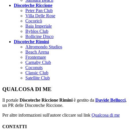
Samsara Beach
Discoteche Riccione
Peter Pan Club
Villa Delle Rose
Cocoricò
Baia Imperiale
Byblos Club
Bollicine Disco
Discoteche Rimini
Altromondo Studios
Beach Arena
Frontemare
Carnaby Club
Coconuts
Classic Club
Satellite Club
QUALCOSA DI ME
Il portale
Discoteche Riccione Rimini
è gestito da
Davide Bellucci
,
un PR delle Discoteche Riccione.
Per altre informazioni sull'autore cliccare sul link
Qualcosa di me
CONTATTI