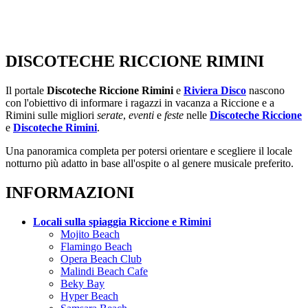
DISCOTECHE RICCIONE RIMINI
Il portale
Discoteche Riccione Rimini
e
Riviera Disco
nascono
con l'obiettivo di informare i ragazzi in vacanza a Riccione e a
Rimini sulle migliori
serate
,
eventi
e
feste
nelle
Discoteche Riccione
e
Discoteche Rimini
.
Una panoramica completa per potersi orientare e scegliere il locale
notturno più adatto in base all'ospite o al genere musicale preferito.
INFORMAZIONI
Locali sulla spiaggia Riccione e Rimini
Mojito Beach
Flamingo Beach
Opera Beach Club
Malindi Beach Cafe
Beky Bay
Hyper Beach