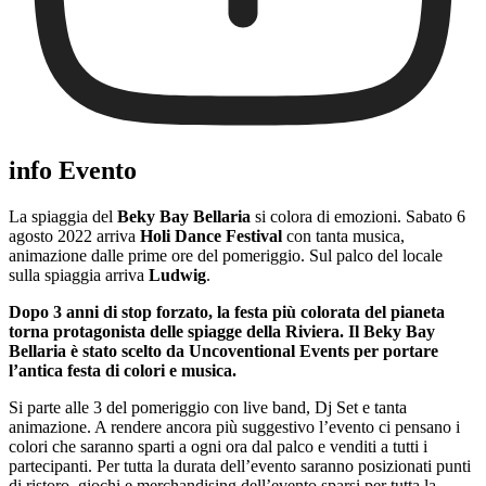
info Evento
La spiaggia del
Beky Bay Bellaria
si colora di emozioni. Sabato 6
agosto 2022 arriva
Holi Dance Festival
con tanta musica,
animazione dalle prime ore del pomeriggio. Sul palco del locale
sulla spiaggia arriva
Ludwig
.
Dopo 3 anni di stop forzato, la festa più colorata del pianeta
torna protagonista delle spiagge della Riviera. Il
Beky Bay
Bellaria
è stato scelto da
Uncoventional Events
per portare
l’antica festa di colori e musica.
Si parte alle 3 del pomeriggio con live band, Dj Set e tanta
animazione. A rendere ancora più suggestivo l’evento ci pensano i
colori che saranno sparti a ogni ora dal palco e venditi a tutti i
partecipanti. Per tutta la durata dell’evento saranno posizionati punti
di ristoro, giochi e merchandising dell’evento sparsi per tutta la