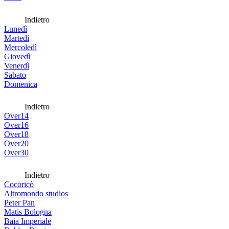
Indietro
Lunedì
Martedì
Mercoledì
Giovedì
Venerdì
Sabato
Domenica
Indietro
Over14
Over16
Over18
Over20
Over30
Indietro
Cocoricò
Altromondo studios
Peter Pan
Matis Bologna
Baia Imperiale