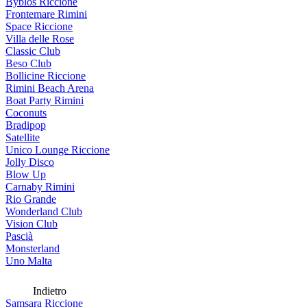
Byblos Riccione
Frontemare Rimini
Space Riccione
Villa delle Rose
Classic Club
Beso Club
Bollicine Riccione
Rimini Beach Arena
Boat Party Rimini
Coconuts
Bradipop
Satellite
Unico Lounge Riccione
Jolly Disco
Blow Up
Carnaby Rimini
Rio Grande
Wonderland Club
Vision Club
Pascià
Monsterland
Uno Malta
Indietro
Samsara Riccione