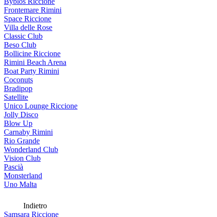
Byblos Riccione
Frontemare Rimini
Space Riccione
Villa delle Rose
Classic Club
Beso Club
Bollicine Riccione
Rimini Beach Arena
Boat Party Rimini
Coconuts
Bradipop
Satellite
Unico Lounge Riccione
Jolly Disco
Blow Up
Carnaby Rimini
Rio Grande
Wonderland Club
Vision Club
Pascià
Monsterland
Uno Malta
Indietro
Samsara Riccione