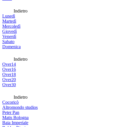
Indietro
Lunedì
Martedì
Mercoledì
Giovedì
Venerdì
Sabato
Domenica
Indietro
Over14
Over16
Over18
Over20
Over30
Indietro
Cocoricò
Altromondo studios
Peter Pan
Matis Bologna
Baia Imperiale