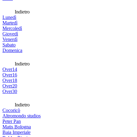
Indietro
Lunedì
Martedì
Mercoledì
Giovedì
Venerdì
Sabato
Domenica
Indietro
Over14
Over16
Over18
Over20
Over30
Indietro
Cocoricò
Altromondo studios
Peter Pan
Matis Bologna
Baia Imperiale