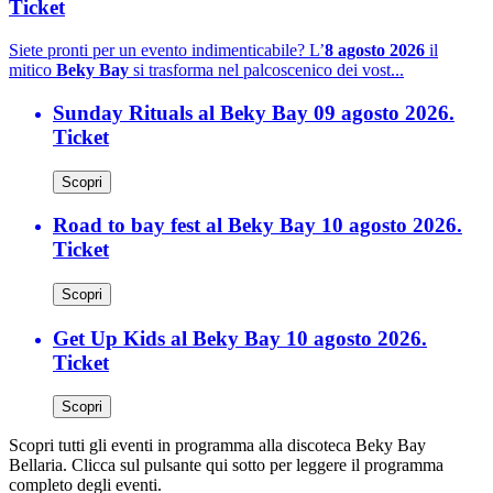
Ticket
Siete pronti per un evento indimenticabile? L’
8 agosto 2026
il
mitico
Beky Bay
si trasforma nel palcoscenico dei vost...
Sunday Rituals al Beky Bay 09 agosto 2026.
Ticket
Scopri
Road to bay fest al Beky Bay 10 agosto 2026.
Ticket
Scopri
Get Up Kids al Beky Bay 10 agosto 2026.
Ticket
Scopri
Scopri tutti gli eventi in programma alla discoteca Beky Bay
Bellaria. Clicca sul pulsante qui sotto per leggere il programma
completo degli eventi.