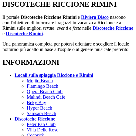
DISCOTECHE RICCIONE RIMINI
Il portale
Discoteche Riccione Rimini
e
Riviera Disco
nascono
con l'obiettivo di informare i ragazzi in vacanza a Riccione e a
Rimini sulle migliori
serate
,
eventi
e
feste
nelle
Discoteche Riccione
e
Discoteche Rimini
.
Una panoramica completa per potersi orientare e scegliere il locale
notturno più adatto in base all'ospite o al genere musicale preferito.
INFORMAZIONI
Locali sulla spiaggia Riccione e Rimini
Mojito Beach
Flamingo Beach
Opera Beach Club
Malindi Beach Cafe
Beky Bay
Hyper Beach
Samsara Beach
Discoteche Riccione
Peter Pan Club
Villa Delle Rose
Cocoricò