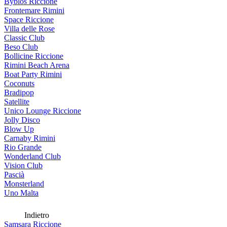
Byblos Riccione
Frontemare Rimini
Space Riccione
Villa delle Rose
Classic Club
Beso Club
Bollicine Riccione
Rimini Beach Arena
Boat Party Rimini
Coconuts
Bradipop
Satellite
Unico Lounge Riccione
Jolly Disco
Blow Up
Carnaby Rimini
Rio Grande
Wonderland Club
Vision Club
Pascià
Monsterland
Uno Malta
Indietro
Samsara Riccione