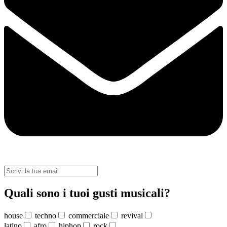
Quali sono i tuoi gusti musicali?
house
techno
commerciale
revival
latino
afro
hiphop
rock