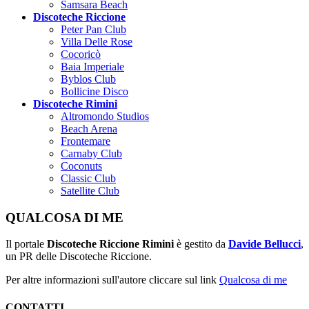
Samsara Beach
Discoteche Riccione
Peter Pan Club
Villa Delle Rose
Cocoricò
Baia Imperiale
Byblos Club
Bollicine Disco
Discoteche Rimini
Altromondo Studios
Beach Arena
Frontemare
Carnaby Club
Coconuts
Classic Club
Satellite Club
QUALCOSA DI ME
Il portale
Discoteche Riccione Rimini
è gestito da
Davide Bellucci
,
un PR delle Discoteche Riccione.
Per altre informazioni sull'autore cliccare sul link
Qualcosa di me
CONTATTI