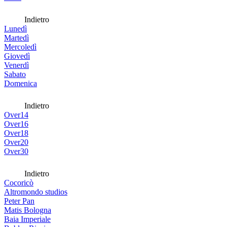
Indietro
Lunedì
Martedì
Mercoledì
Giovedì
Venerdì
Sabato
Domenica
Indietro
Over14
Over16
Over18
Over20
Over30
Indietro
Cocoricò
Altromondo studios
Peter Pan
Matis Bologna
Baia Imperiale