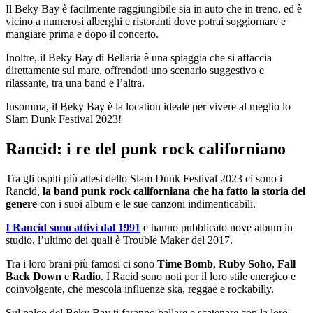
Il Beky Bay è facilmente raggiungibile sia in auto che in treno, ed è
vicino a numerosi alberghi e ristoranti dove potrai soggiornare e
mangiare prima e dopo il concerto.
Inoltre, il Beky Bay di Bellaria è una spiaggia che si affaccia
direttamente sul mare, offrendoti uno scenario suggestivo e
rilassante, tra una band e l’altra.
Insomma, il Beky Bay è la location ideale per vivere al meglio lo
Slam Dunk Festival 2023!
Rancid: i re del punk rock californiano
Tra gli ospiti più attesi dello Slam Dunk Festival 2023 ci sono i
Rancid,
la band punk rock californiana che ha fatto la storia del
genere
con i suoi album e le sue canzoni indimenticabili.
I Rancid sono attivi dal 1991
e hanno pubblicato nove album in
studio, l’ultimo dei quali è Trouble Maker del 2017.
Tra i loro brani più famosi ci sono
Time Bomb
,
Ruby Soho
,
Fall
Back Down
e
Radio
. I Racid sono noti per il loro stile energico e
coinvolgente, che mescola influenze ska, reggae e rockabilly.
Sul palco del Beky Bay ti faranno ballare e scatenare con la loro