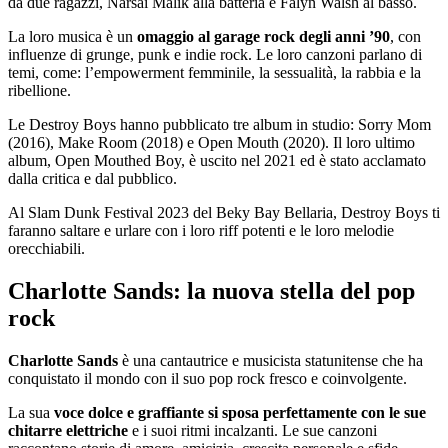
da due ragazzi, Narsai Malik alla batteria e Falyn Walsh al basso.
La loro musica è un
omaggio al garage rock degli anni ’90
, con
influenze di grunge, punk e indie rock. Le loro canzoni parlano di
temi, come: l’empowerment femminile, la sessualità, la rabbia e la
ribellione.
Le Destroy Boys hanno pubblicato tre album in studio: Sorry Mom
(2016), Make Room (2018) e Open Mouth (2020). Il loro ultimo
album, Open Mouthed Boy, è uscito nel 2021 ed è stato acclamato
dalla critica e dal pubblico.
Al Slam Dunk Festival 2023 del Beky Bay Bellaria, Destroy Boys ti
faranno saltare e urlare con i loro riff potenti e le loro melodie
orecchiabili.
Charlotte Sands: la nuova stella del pop
rock
Charlotte Sands
è una cantautrice e musicista statunitense che ha
conquistato il mondo con il suo pop rock fresco e coinvolgente.
La sua
voce dolce e graffiante si sposa perfettamente con le sue
chitarre elettriche
e i suoi ritmi incalzanti. Le sue canzoni