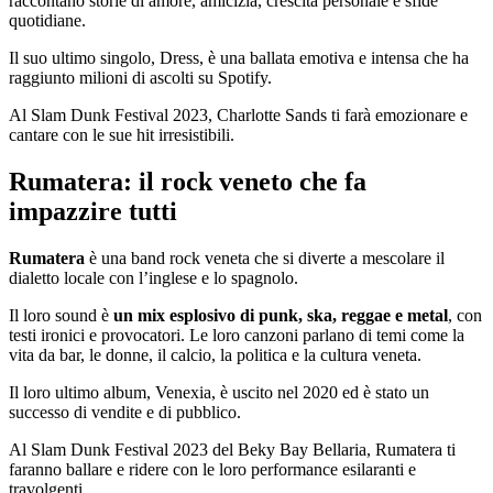
raccontano storie di amore, amicizia, crescita personale e sfide
quotidiane.
Il suo ultimo singolo, Dress, è una ballata emotiva e intensa che ha
raggiunto milioni di ascolti su Spotify.
Al Slam Dunk Festival 2023, Charlotte Sands ti farà emozionare e
cantare con le sue hit irresistibili.
Rumatera: il rock veneto che fa
impazzire tutti
Rumatera
è una band rock veneta che si diverte a mescolare il
dialetto locale con l’inglese e lo spagnolo.
Il loro sound è
un mix esplosivo di punk, ska, reggae e metal
, con
testi ironici e provocatori. Le loro canzoni parlano di temi come la
vita da bar, le donne, il calcio, la politica e la cultura veneta.
Il loro ultimo album, Venexia, è uscito nel 2020 ed è stato un
successo di vendite e di pubblico.
Al Slam Dunk Festival 2023 del Beky Bay Bellaria, Rumatera ti
faranno ballare e ridere con le loro performance esilaranti e
travolgenti.