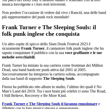
musica travolgente e i loro testi irriverenti.
Non perdere l’occasione di vedere dal vivo i Rancid, una delle band
più rappresentative del punk rock mondiale!
Frank Turner e The Sleeping Souls: il
folk punk inglese che conquista
Un altro ospite di spicco dello Slam Dunk Festival 2023 è
sicuramente
Frank Turner
, il cantautore folk punk inglese che ha
saputo conquistare il pubblico con la sua
voce graffiante e le sue
melodie orecchiabili
.
Frank Turner ha iniziato la sua carriera come frontman dei Million
Dead, una band hardcore punk attiva dal 2001 al 2005.
Successivamente ha intrapreso la carriera solista, accompagnato
dalla sua band di supporto
The Sleeping Souls
.
Finora ha pubblicato otto album in studio, l’ultimo dei quali è No
Man’s Land del 2019. Tra i suoi brani più celebri ci sono The Road,
I Still Believe, Recovery e Be More Kind.
Frank Turner e The Sleeping Souls ti faranno emozionare
e
riflettere con la loro musica sincera e appassionata.