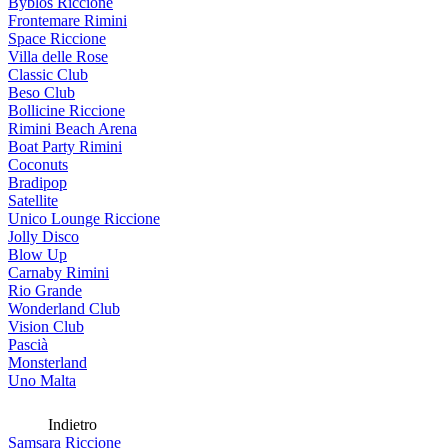
Byblos Riccione
Frontemare Rimini
Space Riccione
Villa delle Rose
Classic Club
Beso Club
Bollicine Riccione
Rimini Beach Arena
Boat Party Rimini
Coconuts
Bradipop
Satellite
Unico Lounge Riccione
Jolly Disco
Blow Up
Carnaby Rimini
Rio Grande
Wonderland Club
Vision Club
Pascià
Monsterland
Uno Malta
Indietro
Samsara Riccione