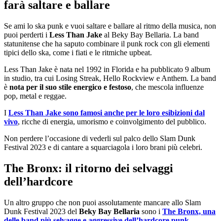
farà saltare e ballare
Se ami lo ska punk e vuoi saltare e ballare al ritmo della musica, non
puoi perderti i
Less Than Jake
al Beky Bay Bellaria. La band
statunitense che ha saputo combinare il punk rock con gli elementi
tipici dello ska, come i fiati e le ritmiche upbeat.
Less Than Jake è nata nel 1992 in Florida e ha pubblicato 9 album
in studio, tra cui Losing Streak, Hello Rockview e Anthem. La band
è
nota per il suo stile energico e festoso
, che mescola influenze
pop, metal e reggae.
I
Less Than Jake sono famosi anche per le loro esibizioni dal
vivo
, ricche di energia, umorismo e coinvolgimento del pubblico.
Non perdere l’occasione di vederli sul palco dello Slam Dunk
Festival 2023 e di cantare a squarciagola i loro brani più celebri.
The Bronx: il ritorno dei selvaggi
dell’hardcore
Un altro gruppo che non puoi assolutamente mancare allo Slam
Dunk Festival 2023 del
Beky Bay Bellaria
sono i
The Bronx, una
delle band più selvagge e aggressive dell’hardcore punk
.