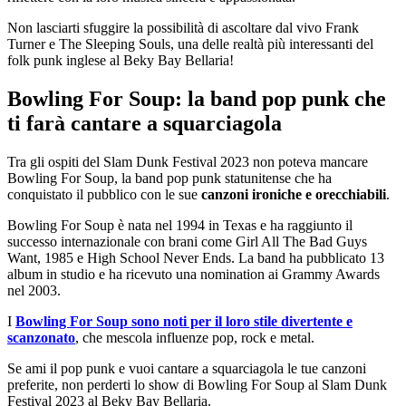
Non lasciarti sfuggire la possibilità di ascoltare dal vivo Frank
Turner e The Sleeping Souls, una delle realtà più interessanti del
folk punk inglese al Beky Bay Bellaria!
Bowling For Soup: la band pop punk che
ti farà cantare a squarciagola
Tra gli ospiti del Slam Dunk Festival 2023 non poteva mancare
Bowling For Soup, la band pop punk statunitense che ha
conquistato il pubblico con le sue
canzoni ironiche e orecchiabili
.
Bowling For Soup è nata nel 1994 in Texas e ha raggiunto il
successo internazionale con brani come Girl All The Bad Guys
Want, 1985 e High School Never Ends. La band ha pubblicato 13
album in studio e ha ricevuto una nomination ai Grammy Awards
nel 2003.
I
Bowling For Soup sono noti per il loro stile divertente e
scanzonato
, che mescola influenze pop, rock e metal.
Se ami il pop punk e vuoi cantare a squarciagola le tue canzoni
preferite, non perderti lo show di Bowling For Soup al Slam Dunk
Festival 2023 al Beky Bay Bellaria.