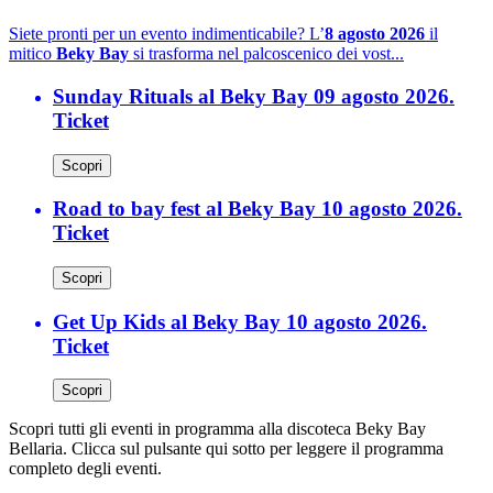
Siete pronti per un evento indimenticabile? L’
8 agosto 2026
il
mitico
Beky Bay
si trasforma nel palcoscenico dei vost...
Sunday Rituals al Beky Bay 09 agosto 2026.
Ticket
Scopri
Road to bay fest al Beky Bay 10 agosto 2026.
Ticket
Scopri
Get Up Kids al Beky Bay 10 agosto 2026.
Ticket
Scopri
Scopri tutti gli eventi in programma alla discoteca Beky Bay
Bellaria. Clicca sul pulsante qui sotto per leggere il programma
completo degli eventi.