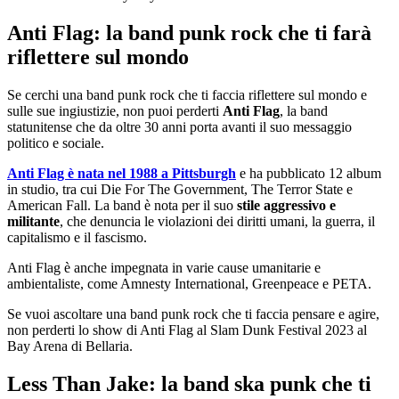
Anti Flag: la band punk rock che ti farà
riflettere sul mondo
Se cerchi una band punk rock che ti faccia riflettere sul mondo e
sulle sue ingiustizie, non puoi perderti
Anti Flag
, la band
statunitense che da oltre 30 anni porta avanti il suo messaggio
politico e sociale.
Anti Flag è nata nel 1988 a Pittsburgh
e ha pubblicato 12 album
in studio, tra cui Die For The Government, The Terror State e
American Fall. La band è nota per il suo
stile aggressivo e
militante
, che denuncia le violazioni dei diritti umani, la guerra, il
capitalismo e il fascismo.
Anti Flag è anche impegnata in varie cause umanitarie e
ambientaliste, come Amnesty International, Greenpeace e PETA.
Se vuoi ascoltare una band punk rock che ti faccia pensare e agire,
non perderti lo show di Anti Flag al Slam Dunk Festival 2023 al
Bay Arena di Bellaria.
Less Than Jake: la band ska punk che ti