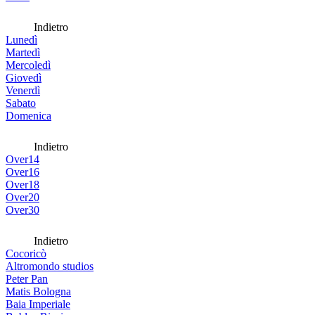
Indietro
Lunedì
Martedì
Mercoledì
Giovedì
Venerdì
Sabato
Domenica
Indietro
Over14
Over16
Over18
Over20
Over30
Indietro
Cocoricò
Altromondo studios
Peter Pan
Matis Bologna
Baia Imperiale