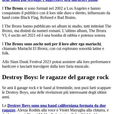
I
The Bronx
si sono formati nel 2002 a Los Angeles e hanno
conquistato il pubblico con il loro stile duro e diretto, influenzato da
band come Black Flag, Refused e Bad Brains.
I The Bronx hanno pubblicato sei album in studio, tutti intitolati The
Bronx, ma distinti da numeri romani. L’ultimo album, The Bronx
VI, è uscito nel 2021 ed è una bomba di rabbia e potenza sonora.
I
The Bronx sono anche noti per il loro alter ego mariachi
,
chiamato Mariachi El Bronx, con cui esplorano sonorità latine e
folk.
Allo Slam Dunk Festival 2023 potrai assistere alla loro performance
hardcore e lasciarti travolgere dalla loro furia musicale.
Destroy Boys: le ragazze del garage rock
Se ami il garage rock e le band al femminile, non puoi farti scappare
le Destroy Boys, una delle rivelazioni più interessanti degli ultimi
anni.
Le
Destroy Boys sono una band californiana formata da due
ragazze
, Alexia Roditis alla voce e Violet Mayugba alla chitarra, e