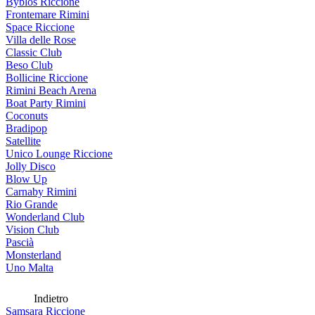
Byblos Riccione
Frontemare Rimini
Space Riccione
Villa delle Rose
Classic Club
Beso Club
Bollicine Riccione
Rimini Beach Arena
Boat Party Rimini
Coconuts
Bradipop
Satellite
Unico Lounge Riccione
Jolly Disco
Blow Up
Carnaby Rimini
Rio Grande
Wonderland Club
Vision Club
Pascià
Monsterland
Uno Malta
Indietro
Samsara Riccione