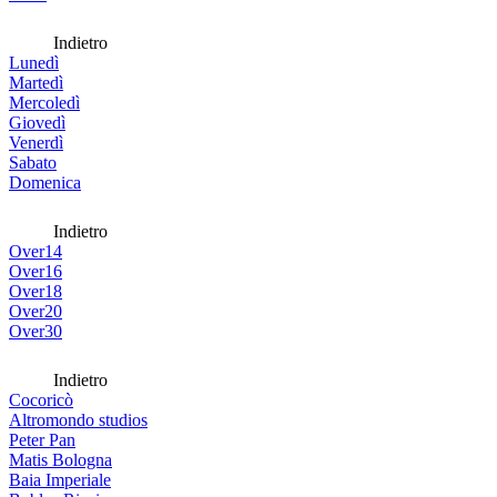
Indietro
Lunedì
Martedì
Mercoledì
Giovedì
Venerdì
Sabato
Domenica
Indietro
Over14
Over16
Over18
Over20
Over30
Indietro
Cocoricò
Altromondo studios
Peter Pan
Matis Bologna
Baia Imperiale