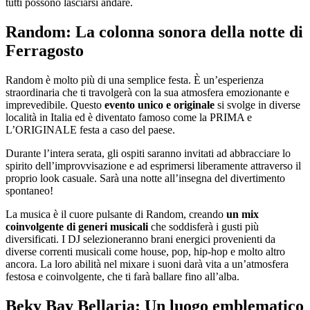
tutti possono lasciarsi andare.
Random: La colonna sonora della notte di
Ferragosto
Random è molto più di una semplice festa. È un’esperienza
straordinaria che ti travolgerà con la sua atmosfera emozionante e
imprevedibile. Questo
evento unico e originale
si svolge in diverse
località in Italia ed è diventato famoso come la PRIMA e
L’ORIGINALE festa a caso del paese.
Durante l’intera serata, gli ospiti saranno invitati ad abbracciare lo
spirito dell’improvvisazione e ad esprimersi liberamente attraverso il
proprio look casuale. Sarà una notte all’insegna del divertimento
spontaneo!
La musica è il cuore pulsante di Random, creando
un mix
coinvolgente di generi musicali
che soddisferà i gusti più
diversificati. I DJ selezioneranno brani energici provenienti da
diverse correnti musicali come house, pop, hip-hop e molto altro
ancora. La loro abilità nel mixare i suoni darà vita a un’atmosfera
festosa e coinvolgente, che ti farà ballare fino all’alba.
Beky Bay Bellaria: Un luogo emblematico