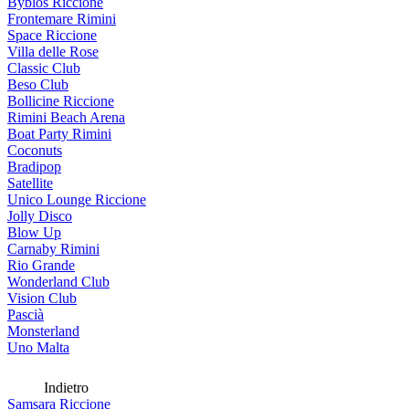
Byblos Riccione
Frontemare Rimini
Space Riccione
Villa delle Rose
Classic Club
Beso Club
Bollicine Riccione
Rimini Beach Arena
Boat Party Rimini
Coconuts
Bradipop
Satellite
Unico Lounge Riccione
Jolly Disco
Blow Up
Carnaby Rimini
Rio Grande
Wonderland Club
Vision Club
Pascià
Monsterland
Uno Malta
Indietro
Samsara Riccione