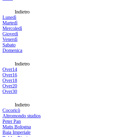
Indietro
Lunedì
Martedì
Mercoledì
Giovedì
Venerdì
Sabato
Domenica
Indietro
Over14
Over16
Over18
Over20
Over30
Indietro
Cocoricò
Altromondo studios
Peter Pan
Matis Bologna
Baia Imperiale