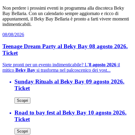
Non perdere i prossimi eventi in programma alla discoteca Beky
Bay Bellaria. Con un calendario sempre aggiornato e ricco di
appuntamenti, il Beky Bay Bellaria è pronto a farti vivere momenti
indimenticabili.
08/08/2026
Teenage Dream Party al Beky Bay 08 agosto 2026.
Ticket
Siete pronti per un evento indimenticabile? L’
8 agosto 2026
il
mitico
Beky Bay
si trasforma nel palcoscenico dei vost...
Sunday Rituals al Beky Bay 09 agosto 2026.
Ticket
Scopri
Road to bay fest al Beky Bay 10 agosto 2026.
Ticket
Scopri