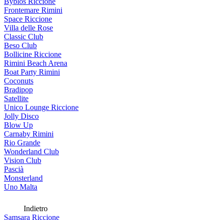
Byblos Riccione
Frontemare Rimini
Space Riccione
Villa delle Rose
Classic Club
Beso Club
Bollicine Riccione
Rimini Beach Arena
Boat Party Rimini
Coconuts
Bradipop
Satellite
Unico Lounge Riccione
Jolly Disco
Blow Up
Carnaby Rimini
Rio Grande
Wonderland Club
Vision Club
Pascià
Monsterland
Uno Malta
Indietro
Samsara Riccione