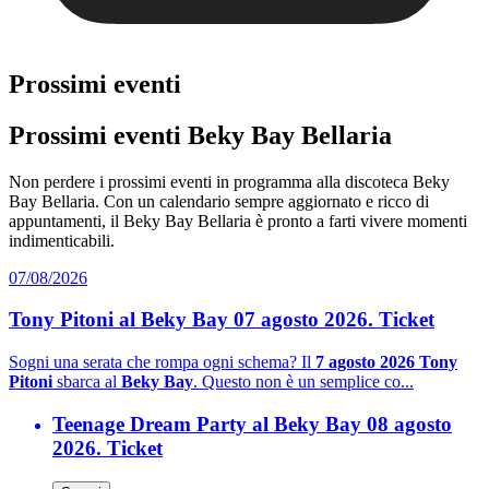
Prossimi eventi
Prossimi eventi Beky Bay Bellaria
Non perdere i prossimi eventi in programma alla discoteca Beky
Bay Bellaria. Con un calendario sempre aggiornato e ricco di
appuntamenti, il Beky Bay Bellaria è pronto a farti vivere momenti
indimenticabili.
07/08/2026
Tony Pitoni al Beky Bay 07 agosto 2026. Ticket
Sogni una serata che rompa ogni schema? Il
7 agosto 2026 Tony
Pitoni
sbarca al
Beky Bay
. Questo non è un semplice co...
Teenage Dream Party al Beky Bay 08 agosto
2026. Ticket