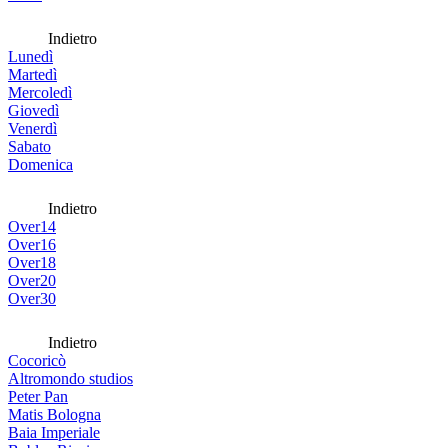
Indietro
Lunedì
Martedì
Mercoledì
Giovedì
Venerdì
Sabato
Domenica
Indietro
Over14
Over16
Over18
Over20
Over30
Indietro
Cocoricò
Altromondo studios
Peter Pan
Matis Bologna
Baia Imperiale