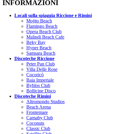
INFORMAZIONI
Locali sulla spiaggia Riccione e Rimini
Mojito Beach
Flamingo Beach
Opera Beach Club
Malindi Beach Cafe
Beky Bay
Hyper Beach
Samsara Beach
Discoteche Riccione
Peter Pan Club
Villa Delle Rose
Cocoricò
Baia Imperiale
Byblos Club
Bollicine Disco
Discoteche Rimini
Altromondo Studios
Beach Arena
Frontemare
Carnaby Club
Coconuts
Classic Club
Satellite Club