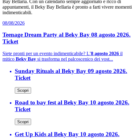
Bay Bellaria. Con un calendario sempre aggiornato e ricco di
appuntamenti, il Beky Bay Bellaria è pronto a farti vivere momenti
indimenticabili.
08/08/2026
Teenage Dream Party al Beky Bay 08 agosto 2026.
Ticket
Siete pronti per un evento indimenticabile? L’
8 agosto 2026
il
mitico
Beky Bay
si trasforma nel palcoscenico dei vost...
Sunday Rituals al Beky Bay 09 agosto 2026.
Ticket
Scopri
Road to bay fest al Beky Bay 10 agosto 2026.
Ticket
Scopri
Get Up Kids al Beky Bay 10 agosto 2026.