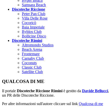
Hyper Beach
Samsara Beach
Discoteche Riccione
Peter Pan Club
Villa Delle Rose
Cocoricò
Baia Imperiale
Byblos Club
Bollicine Disco
Discoteche Rimini
Altromondo Studios
Beach Arena
Frontemare
Carnaby Club
Coconuts
Classic Club
Satellite Club
QUALCOSA DI ME
Il portale
Discoteche Riccione Rimini
è gestito da
Davide Bellucci
,
un PR delle Discoteche Riccione.
Per altre informazioni sull'autore cliccare sul link
Qualcosa di me