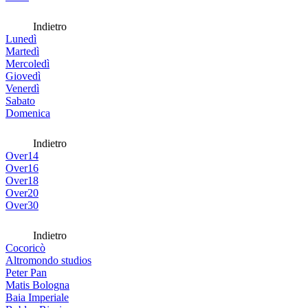
Indietro
Lunedì
Martedì
Mercoledì
Giovedì
Venerdì
Sabato
Domenica
Indietro
Over14
Over16
Over18
Over20
Over30
Indietro
Cocoricò
Altromondo studios
Peter Pan
Matis Bologna
Baia Imperiale