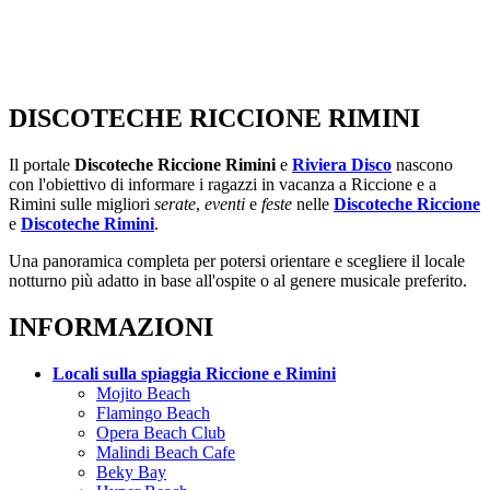
DISCOTECHE RICCIONE RIMINI
Il portale
Discoteche Riccione Rimini
e
Riviera Disco
nascono
con l'obiettivo di informare i ragazzi in vacanza a Riccione e a
Rimini sulle migliori
serate
,
eventi
e
feste
nelle
Discoteche Riccione
e
Discoteche Rimini
.
Una panoramica completa per potersi orientare e scegliere il locale
notturno più adatto in base all'ospite o al genere musicale preferito.
INFORMAZIONI
Locali sulla spiaggia Riccione e Rimini
Mojito Beach
Flamingo Beach
Opera Beach Club
Malindi Beach Cafe
Beky Bay