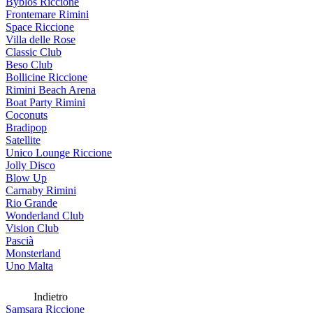
Byblos Riccione
Frontemare Rimini
Space Riccione
Villa delle Rose
Classic Club
Beso Club
Bollicine Riccione
Rimini Beach Arena
Boat Party Rimini
Coconuts
Bradipop
Satellite
Unico Lounge Riccione
Jolly Disco
Blow Up
Carnaby Rimini
Rio Grande
Wonderland Club
Vision Club
Pascià
Monsterland
Uno Malta
Indietro
Samsara Riccione