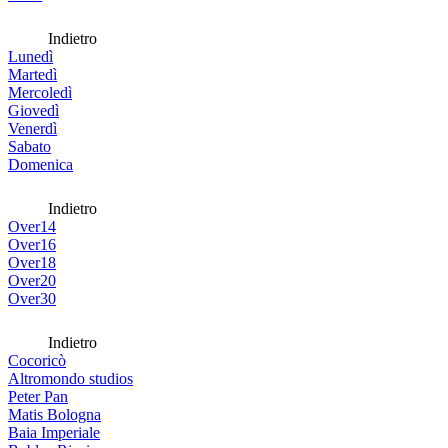
Indietro
Lunedì
Martedì
Mercoledì
Giovedì
Venerdì
Sabato
Domenica
Indietro
Over14
Over16
Over18
Over20
Over30
Indietro
Cocoricò
Altromondo studios
Peter Pan
Matis Bologna
Baia Imperiale