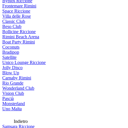
Byblos Riccione
Frontemare Rimini
Space Riccione
Villa delle Rose
Classic Club
Beso Club
Bollicine Riccione
Rimini Beach Arena
Boat Party Rimini
Coconuts
Bradipop
Satellite
Unico Lounge Riccione
Jolly Disco
Blow Up
Carnaby Rimini
Rio Grande
Wonderland Club
Vision Club
Pascià
Monsterland
Uno Malta
Indietro
Samsara Riccione