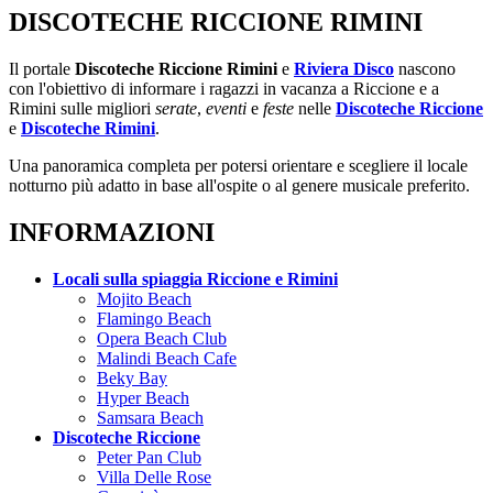
DISCOTECHE RICCIONE RIMINI
Il portale
Discoteche Riccione Rimini
e
Riviera Disco
nascono
con l'obiettivo di informare i ragazzi in vacanza a Riccione e a
Rimini sulle migliori
serate
,
eventi
e
feste
nelle
Discoteche Riccione
e
Discoteche Rimini
.
Una panoramica completa per potersi orientare e scegliere il locale
notturno più adatto in base all'ospite o al genere musicale preferito.
INFORMAZIONI
Locali sulla spiaggia Riccione e Rimini
Mojito Beach
Flamingo Beach
Opera Beach Club
Malindi Beach Cafe
Beky Bay
Hyper Beach
Samsara Beach
Discoteche Riccione
Peter Pan Club
Villa Delle Rose