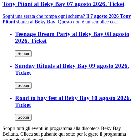
Tony Pitoni al Beky Bay 07 agosto 2026. Ticket
Sogni una serata che rompa ogni schema? Il
7 agosto 2026 Tony
Pitoni
sbarca al
Beky Bay
. Questo non è un semplice co...
Teenage Dream Party al Beky Bay 08 agosto
2026. Ticket
Scopri
Sunday Rituals al Beky Bay 09 agosto 2026.
Ticket
Scopri
Road to bay fest al Beky Bay 10 agosto 2026.
Ticket
Scopri
Scopri tutti gli eventi in programma alla discoteca Beky Bay
Bellaria. Clicca sul pulsante qui sotto per leggere il programma
completo degli eventi.