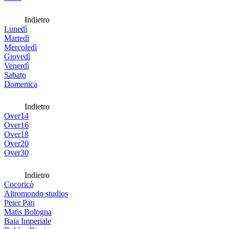
Indietro
Lunedì
Martedì
Mercoledì
Giovedì
Venerdì
Sabato
Domenica
Indietro
Over14
Over16
Over18
Over20
Over30
Indietro
Cocoricò
Altromondo studios
Peter Pan
Matis Bologna
Baia Imperiale