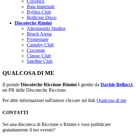
Cocoricò
Baia Imperiale
Byblos Club
Bollicine Disco
Discoteche Rimini
Altromondo Studios
Beach Arena
Frontemare
Carnaby Club
Coconuts
Classic Club
Satellite Club
QUALCOSA DI ME
Il portale
Discoteche Riccione Rimini
è gestito da
Davide Bellucci
,
un PR delle Discoteche Riccione.
Per altre informazioni sull'autore cliccare sul link
Qualcosa di me
CONTATTI
Sei una discoteca di Riccione o Rimini e vuoi pubblicare
gratuitamente il tuo evento?