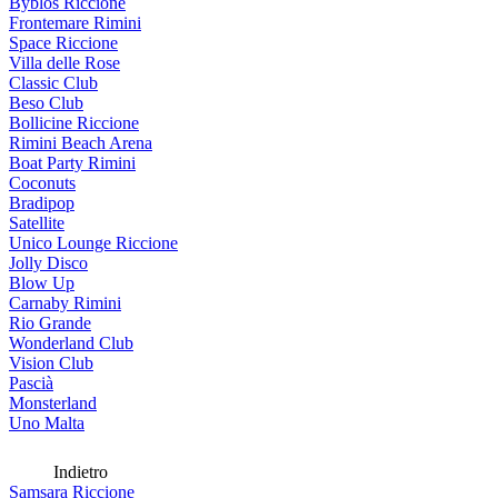
Byblos Riccione
Frontemare Rimini
Space Riccione
Villa delle Rose
Classic Club
Beso Club
Bollicine Riccione
Rimini Beach Arena
Boat Party Rimini
Coconuts
Bradipop
Satellite
Unico Lounge Riccione
Jolly Disco
Blow Up
Carnaby Rimini
Rio Grande
Wonderland Club
Vision Club
Pascià
Monsterland
Uno Malta
Indietro
Samsara Riccione