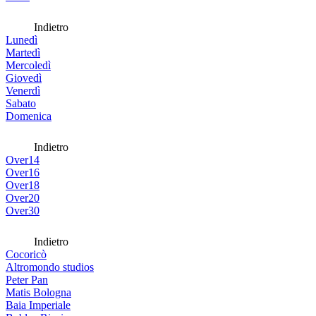
Indietro
Lunedì
Martedì
Mercoledì
Giovedì
Venerdì
Sabato
Domenica
Indietro
Over14
Over16
Over18
Over20
Over30
Indietro
Cocoricò
Altromondo studios
Peter Pan
Matis Bologna
Baia Imperiale