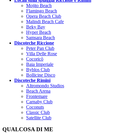
Locali sulla spiaggia Riccione e Rimini
Mojito Beach
Flamingo Beach
Opera Beach Club
Malindi Beach Cafe
Beky Bay
Hyper Beach
Samsara Beach
Discoteche Riccione
Peter Pan Club
Villa Delle Rose
Cocoricò
Baia Imperiale
Byblos Club
Bollicine Disco
Discoteche Rimini
Altromondo Studios
Beach Arena
Frontemare
Carnaby Club
Coconuts
Classic Club
Satellite Club
QUALCOSA DI ME