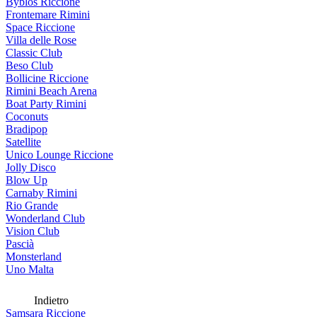
Byblos Riccione
Frontemare Rimini
Space Riccione
Villa delle Rose
Classic Club
Beso Club
Bollicine Riccione
Rimini Beach Arena
Boat Party Rimini
Coconuts
Bradipop
Satellite
Unico Lounge Riccione
Jolly Disco
Blow Up
Carnaby Rimini
Rio Grande
Wonderland Club
Vision Club
Pascià
Monsterland
Uno Malta
Indietro
Samsara Riccione