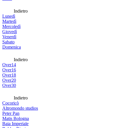
Indietro
Lunedì
Martedì
Mercoledì
Giovedì
Venerdì
Sabato
Domenica
Indietro
Over14
Over16
Over18
Over20
Over30
Indietro
Cocoricò
Altromondo studios
Peter Pan
Matis Bologna
Baia Imperiale