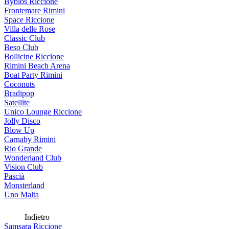
Byblos Riccione
Frontemare Rimini
Space Riccione
Villa delle Rose
Classic Club
Beso Club
Bollicine Riccione
Rimini Beach Arena
Boat Party Rimini
Coconuts
Bradipop
Satellite
Unico Lounge Riccione
Jolly Disco
Blow Up
Carnaby Rimini
Rio Grande
Wonderland Club
Vision Club
Pascià
Monsterland
Uno Malta
Indietro
Samsara Riccione