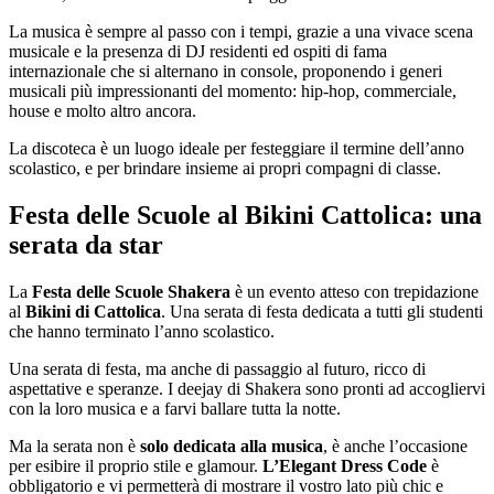
La musica è sempre al passo con i tempi, grazie a una vivace scena
musicale e la presenza di DJ residenti ed ospiti di fama
internazionale che si alternano in console, proponendo i generi
musicali più impressionanti del momento: hip-hop, commerciale,
house e molto altro ancora.
La discoteca è un luogo ideale per festeggiare il termine dell’anno
scolastico, e per brindare insieme ai propri compagni di classe.
Festa delle Scuole al Bikini Cattolica: una
serata da star
La
Festa delle Scuole Shakera
è un evento atteso con trepidazione
al
Bikini di Cattolica
. Una serata di festa dedicata a tutti gli studenti
che hanno terminato l’anno scolastico.
Una serata di festa, ma anche di passaggio al futuro, ricco di
aspettative e speranze. I deejay di Shakera sono pronti ad accogliervi
con la loro musica e a farvi ballare tutta la notte.
Ma la serata non è
solo dedicata alla musica
, è anche l’occasione
per esibire il proprio stile e glamour.
L’Elegant Dress Code
è
obbligatorio e vi permetterà di mostrare il vostro lato più chic e