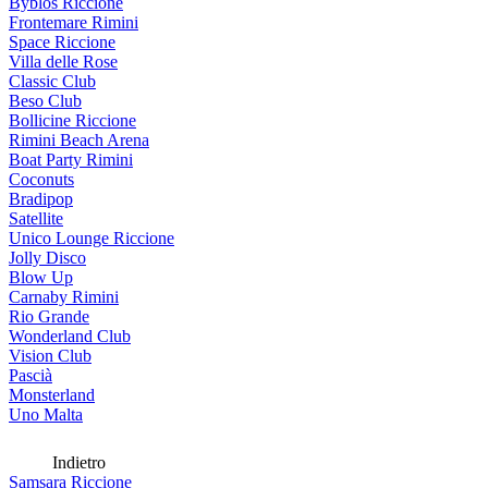
Byblos Riccione
Frontemare Rimini
Space Riccione
Villa delle Rose
Classic Club
Beso Club
Bollicine Riccione
Rimini Beach Arena
Boat Party Rimini
Coconuts
Bradipop
Satellite
Unico Lounge Riccione
Jolly Disco
Blow Up
Carnaby Rimini
Rio Grande
Wonderland Club
Vision Club
Pascià
Monsterland
Uno Malta
Indietro
Samsara Riccione