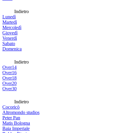
Indietro
Lunedì
Martedì
Mercoledì
Giovedì
Venerdì
Sabato
Domenica
Indietro
Over14
Over16
Over18
Over20
Over30
Indietro
Cocoricò
Altromondo studios
Peter Pan
Matis Bologna
Baia Imperiale