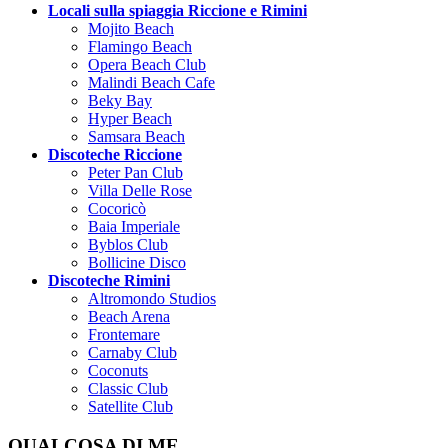
Locali sulla spiaggia Riccione e Rimini
Mojito Beach
Flamingo Beach
Opera Beach Club
Malindi Beach Cafe
Beky Bay
Hyper Beach
Samsara Beach
Discoteche Riccione
Peter Pan Club
Villa Delle Rose
Cocoricò
Baia Imperiale
Byblos Club
Bollicine Disco
Discoteche Rimini
Altromondo Studios
Beach Arena
Frontemare
Carnaby Club
Coconuts
Classic Club
Satellite Club
QUALCOSA DI ME