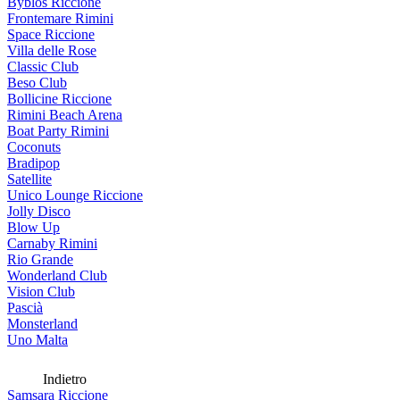
Byblos Riccione
Frontemare Rimini
Space Riccione
Villa delle Rose
Classic Club
Beso Club
Bollicine Riccione
Rimini Beach Arena
Boat Party Rimini
Coconuts
Bradipop
Satellite
Unico Lounge Riccione
Jolly Disco
Blow Up
Carnaby Rimini
Rio Grande
Wonderland Club
Vision Club
Pascià
Monsterland
Uno Malta
Indietro
Samsara Riccione