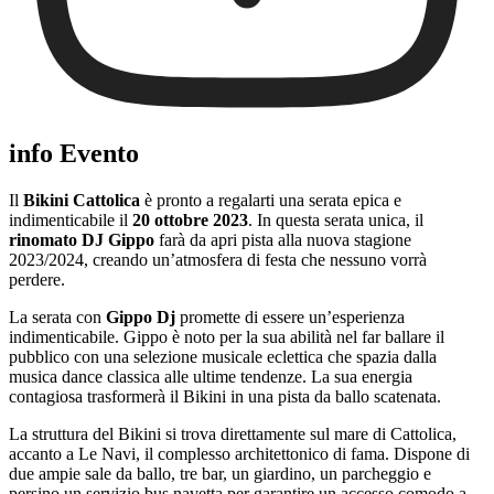
info Evento
Il
Bikini Cattolica
è pronto a regalarti una serata epica e
indimenticabile il
20 ottobre 2023
. In questa serata unica, il
rinomato DJ Gippo
farà da apri pista alla nuova stagione
2023/2024, creando un’atmosfera di festa che nessuno vorrà
perdere.
La serata con
Gippo Dj
promette di essere un’esperienza
indimenticabile. Gippo è noto per la sua abilità nel far ballare il
pubblico con una selezione musicale eclettica che spazia dalla
musica dance classica alle ultime tendenze. La sua energia
contagiosa trasformerà il Bikini in una pista da ballo scatenata.
La struttura del Bikini si trova direttamente sul mare di Cattolica,
accanto a Le Navi, il complesso architettonico di fama. Dispone di
due ampie sale da ballo, tre bar, un giardino, un parcheggio e
persino un servizio bus navetta per garantire un accesso comodo a