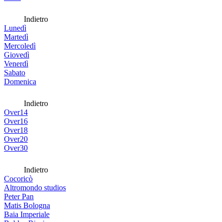
Indietro
Lunedì
Martedì
Mercoledì
Giovedì
Venerdì
Sabato
Domenica
Indietro
Over14
Over16
Over18
Over20
Over30
Indietro
Cocoricò
Altromondo studios
Peter Pan
Matis Bologna
Baia Imperiale