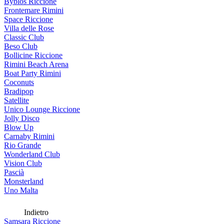
Byblos Riccione
Frontemare Rimini
Space Riccione
Villa delle Rose
Classic Club
Beso Club
Bollicine Riccione
Rimini Beach Arena
Boat Party Rimini
Coconuts
Bradipop
Satellite
Unico Lounge Riccione
Jolly Disco
Blow Up
Carnaby Rimini
Rio Grande
Wonderland Club
Vision Club
Pascià
Monsterland
Uno Malta
Indietro
Samsara Riccione