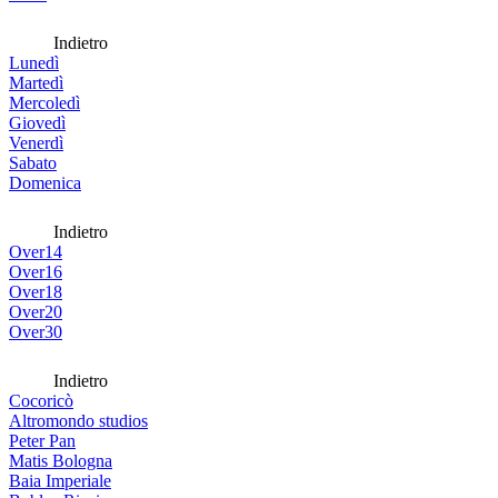
Indietro
Lunedì
Martedì
Mercoledì
Giovedì
Venerdì
Sabato
Domenica
Indietro
Over14
Over16
Over18
Over20
Over30
Indietro
Cocoricò
Altromondo studios
Peter Pan
Matis Bologna
Baia Imperiale