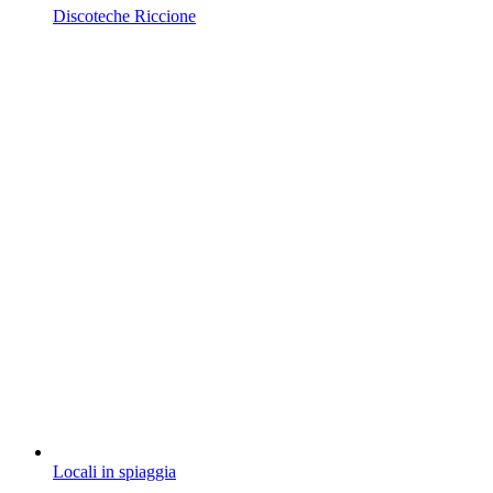
Discoteche Riccione
Locali in spiaggia