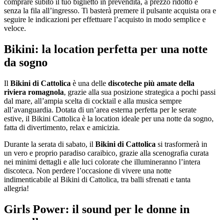
comprare subito il tuo biglietto in prevendita, a prezzo ridotto e
senza la fila all’ingresso. Ti basterà premere il pulsante acquista ora e
seguire le indicazioni per effettuare l’acquisto in modo semplice e
veloce.
Bikini: la location perfetta per una notte
da sogno
Il
Bikini di Cattolica
è una delle
discoteche più amate della
riviera romagnola
, grazie alla sua posizione strategica a pochi passi
dal mare, all’ampia scelta di cocktail e alla musica sempre
all’avanguardia. Dotata di un’area esterna perfetta per le serate
estive, il Bikini Cattolica è la location ideale per una notte da sogno,
fatta di divertimento, relax e amicizia.
Durante la serata di sabato, il
Bikini di Cattolica
si trasformerà in
un vero e proprio paradiso caraibico, grazie alla scenografia curata
nei minimi dettagli e alle luci colorate che illumineranno l’intera
discoteca. Non perdere l’occasione di vivere una notte
indimenticabile al Bikini di Cattolica, tra balli sfrenati e tanta
allegria!
Girls Power: il sound per le donne in