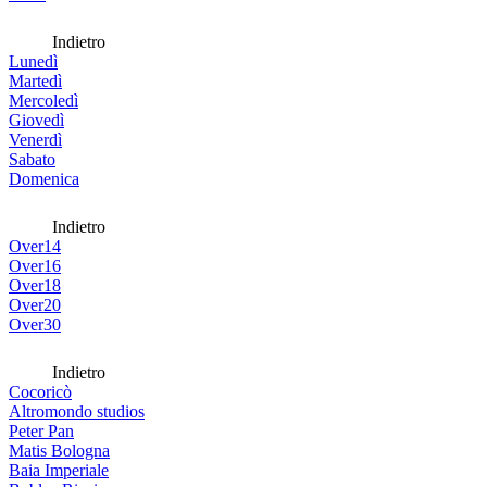
Indietro
Lunedì
Martedì
Mercoledì
Giovedì
Venerdì
Sabato
Domenica
Indietro
Over14
Over16
Over18
Over20
Over30
Indietro
Cocoricò
Altromondo studios
Peter Pan
Matis Bologna
Baia Imperiale