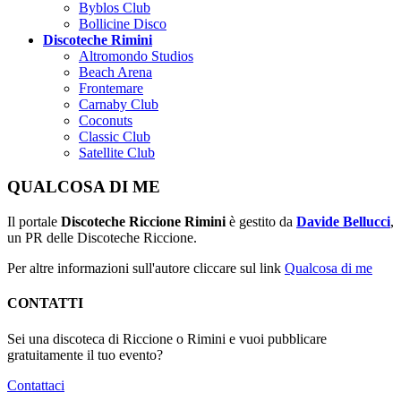
Byblos Club
Bollicine Disco
Discoteche Rimini
Altromondo Studios
Beach Arena
Frontemare
Carnaby Club
Coconuts
Classic Club
Satellite Club
QUALCOSA DI ME
Il portale
Discoteche Riccione Rimini
è gestito da
Davide Bellucci
,
un PR delle Discoteche Riccione.
Per altre informazioni sull'autore cliccare sul link
Qualcosa di me
CONTATTI
Sei una discoteca di Riccione o Rimini e vuoi pubblicare
gratuitamente il tuo evento?
Contattaci