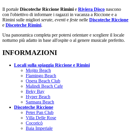
Il portale
Discoteche Riccione Rimini
e
Riviera Disco
nascono
con l'obiettivo di informare i ragazzi in vacanza a Riccione e a
Rimini sulle migliori
serate
,
eventi
e
feste
nelle
Discoteche Riccione
e
Discoteche Rimini
.
Una panoramica completa per potersi orientare e scegliere il locale
notturno più adatto in base all'ospite o al genere musicale preferito.
INFORMAZIONI
Locali sulla spiaggia Riccione e Rimini
Mojito Beach
Flamingo Beach
Opera Beach Club
Malindi Beach Cafe
Beky Bay
Hyper Beach
Samsara Beach
Discoteche Riccione
Peter Pan Club
Villa Delle Rose
Cocoricò
Baia Imperiale