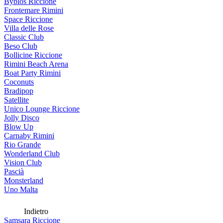
Byblos Riccione
Frontemare Rimini
Space Riccione
Villa delle Rose
Classic Club
Beso Club
Bollicine Riccione
Rimini Beach Arena
Boat Party Rimini
Coconuts
Bradipop
Satellite
Unico Lounge Riccione
Jolly Disco
Blow Up
Carnaby Rimini
Rio Grande
Wonderland Club
Vision Club
Pascià
Monsterland
Uno Malta
Indietro
Samsara Riccione