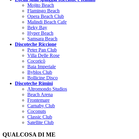
Mojito Beach
Flamingo Beach
Opera Beach Club
Malindi Beach Cafe
Beky Bay
Hyper Beach
Samsara Beach
Discoteche Riccione
Peter Pan Club
Villa Delle Rose
Cocoricò
Baia Imperiale
Byblos Club
Bollicine Disco
Discoteche Rimini
Altromondo Studios
Beach Arena
Frontemare
Carnaby Club
Coconuts
Classic Club
Satellite Club
QUALCOSA DI ME