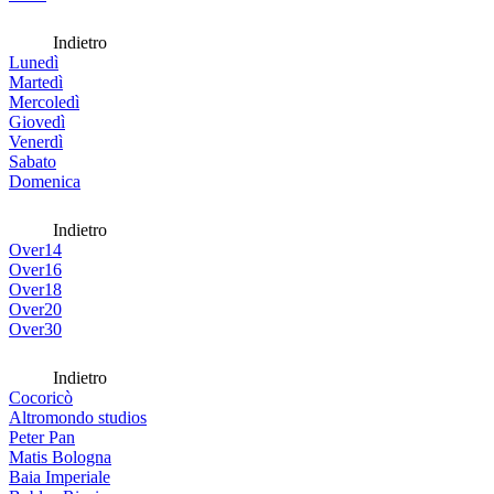
Indietro
Lunedì
Martedì
Mercoledì
Giovedì
Venerdì
Sabato
Domenica
Indietro
Over14
Over16
Over18
Over20
Over30
Indietro
Cocoricò
Altromondo studios
Peter Pan
Matis Bologna
Baia Imperiale