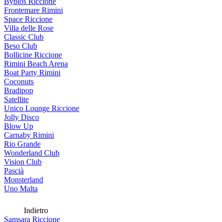
Byblos Riccione
Frontemare Rimini
Space Riccione
Villa delle Rose
Classic Club
Beso Club
Bollicine Riccione
Rimini Beach Arena
Boat Party Rimini
Coconuts
Bradipop
Satellite
Unico Lounge Riccione
Jolly Disco
Blow Up
Carnaby Rimini
Rio Grande
Wonderland Club
Vision Club
Pascià
Monsterland
Uno Malta
Indietro
Samsara Riccione