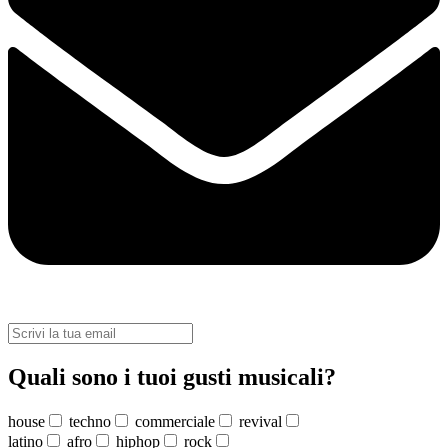
Quali sono i tuoi gusti musicali?
house
techno
commerciale
revival
latino
afro
hiphop
rock