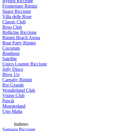
Byblos Riccione
Frontemare Rimini
Space Riccione
Villa delle Rose
Classic Club
Beso Club
Bollicine Riccione
Rimini Beach Arena
Boat Party Rimini
Coconuts
Bradipop
Satellite
Unico Lounge Riccione
Jolly Disco
Blow Up
Carnaby Rimini
Rio Grande
Wonderland Club
Vision Club
Pascià
Monsterland
Uno Malta
Indietro
Samsara Riccione