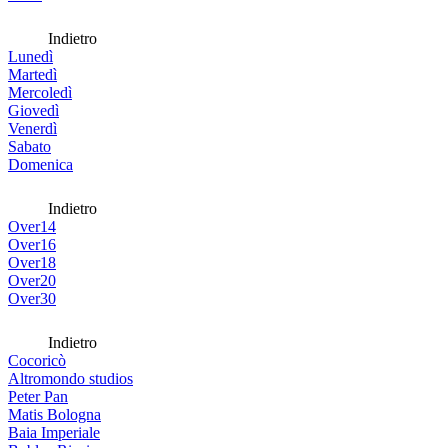
Indietro
Lunedì
Martedì
Mercoledì
Giovedì
Venerdì
Sabato
Domenica
Indietro
Over14
Over16
Over18
Over20
Over30
Indietro
Cocoricò
Altromondo studios
Peter Pan
Matis Bologna
Baia Imperiale