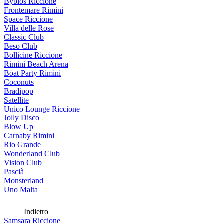
Byblos Riccione
Frontemare Rimini
Space Riccione
Villa delle Rose
Classic Club
Beso Club
Bollicine Riccione
Rimini Beach Arena
Boat Party Rimini
Coconuts
Bradipop
Satellite
Unico Lounge Riccione
Jolly Disco
Blow Up
Carnaby Rimini
Rio Grande
Wonderland Club
Vision Club
Pascià
Monsterland
Uno Malta
Indietro
Samsara Riccione