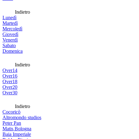
Indietro
Lunedì
Martedì
Mercoledì
Giovedì
Venerdì
Sabato
Domenica
Indietro
Over14
Over16
Over18
Over20
Over30
Indietro
Cocoricò
Altromondo studios
Peter Pan
Matis Bologna
Baia Imperiale