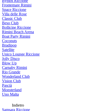
Byblos Riccione
Frontemare Rimini
Space Riccione
Villa delle Rose
Classic Club
Beso Club
Bollicine Riccione
Rimini Beach Arena
Boat Party Rimini
Coconuts
Bradipop
Satellite
Unico Lounge Riccione
Jolly Disco
Blow Up
Carnaby Rimini
Rio Grande
Wonderland Club
Vision Club
Pascià
Monsterland
Uno Malta
Indietro
Samsara Riccione