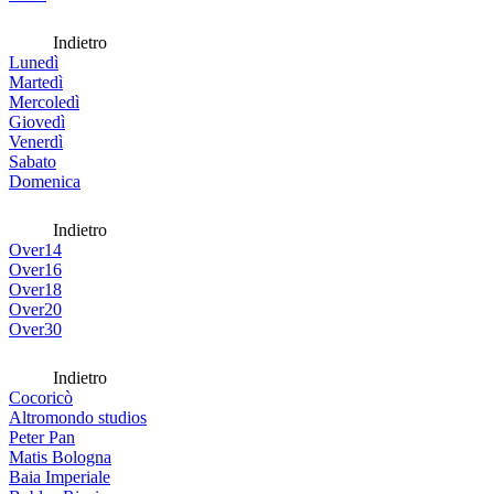
Indietro
Lunedì
Martedì
Mercoledì
Giovedì
Venerdì
Sabato
Domenica
Indietro
Over14
Over16
Over18
Over20
Over30
Indietro
Cocoricò
Altromondo studios
Peter Pan
Matis Bologna
Baia Imperiale