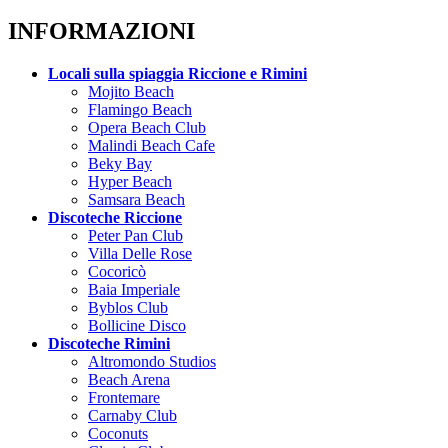
INFORMAZIONI
Locali sulla spiaggia Riccione e Rimini
Mojito Beach
Flamingo Beach
Opera Beach Club
Malindi Beach Cafe
Beky Bay
Hyper Beach
Samsara Beach
Discoteche Riccione
Peter Pan Club
Villa Delle Rose
Cocoricò
Baia Imperiale
Byblos Club
Bollicine Disco
Discoteche Rimini
Altromondo Studios
Beach Arena
Frontemare
Carnaby Club
Coconuts