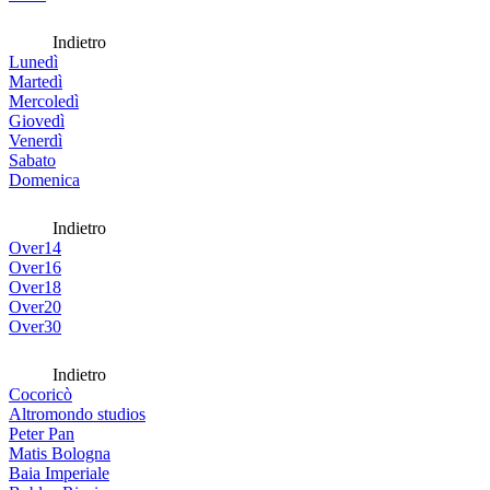
Indietro
Lunedì
Martedì
Mercoledì
Giovedì
Venerdì
Sabato
Domenica
Indietro
Over14
Over16
Over18
Over20
Over30
Indietro
Cocoricò
Altromondo studios
Peter Pan
Matis Bologna
Baia Imperiale