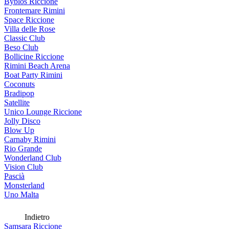
Byblos Riccione
Frontemare Rimini
Space Riccione
Villa delle Rose
Classic Club
Beso Club
Bollicine Riccione
Rimini Beach Arena
Boat Party Rimini
Coconuts
Bradipop
Satellite
Unico Lounge Riccione
Jolly Disco
Blow Up
Carnaby Rimini
Rio Grande
Wonderland Club
Vision Club
Pascià
Monsterland
Uno Malta
Indietro
Samsara Riccione