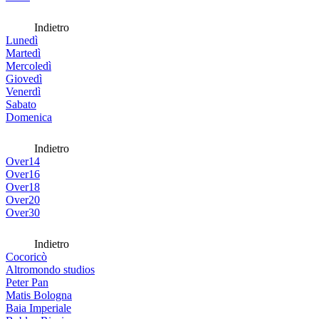
Indietro
Lunedì
Martedì
Mercoledì
Giovedì
Venerdì
Sabato
Domenica
Indietro
Over14
Over16
Over18
Over20
Over30
Indietro
Cocoricò
Altromondo studios
Peter Pan
Matis Bologna
Baia Imperiale