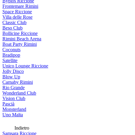
Byblos Riccione
Frontemare Rimini
Space Riccione
Villa delle Rose
Classic Club
Beso Club
Bollicine Riccione
Rimini Beach Arena
Boat Party Rimini
Coconuts
Bradipop
Satellite
Unico Lounge Riccione
Jolly Disco
Blow Up
Carnaby Rimini
Rio Grande
Wonderland Club
Vision Club
Pascià
Monsterland
Uno Malta
Indietro
Samsara Riccione