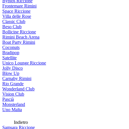
Byblos Riccione
Frontemare Rimini
Space Riccione
Villa delle Rose
Classic Club
Beso Club
Bollicine Riccione
Rimini Beach Arena
Boat Party Rimini
Coconuts
Bradipop
Satellite
Unico Lounge Riccione
Jolly Disco
Blow Up
Carnaby Rimini
Rio Grande
Wonderland Club
Vision Club
Pascià
Monsterland
Uno Malta
Indietro
Samsara Riccione