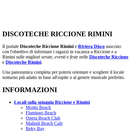
DISCOTECHE RICCIONE RIMINI
Il portale
Discoteche Riccione Rimini
e
Riviera Disco
nascono
con l'obiettivo di informare i ragazzi in vacanza a Riccione e a
Rimini sulle migliori
serate
,
eventi
e
feste
nelle
Discoteche Riccione
e
Discoteche Rimini
.
Una panoramica completa per potersi orientare e scegliere il locale
notturno più adatto in base all'ospite o al genere musicale preferito.
INFORMAZIONI
Locali sulla spiaggia Riccione e Rimini
Mojito Beach
Flamingo Beach
Opera Beach Club
Malindi Beach Cafe
Beky Bay