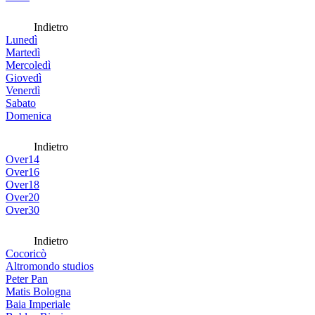
Indietro
Lunedì
Martedì
Mercoledì
Giovedì
Venerdì
Sabato
Domenica
Indietro
Over14
Over16
Over18
Over20
Over30
Indietro
Cocoricò
Altromondo studios
Peter Pan
Matis Bologna
Baia Imperiale