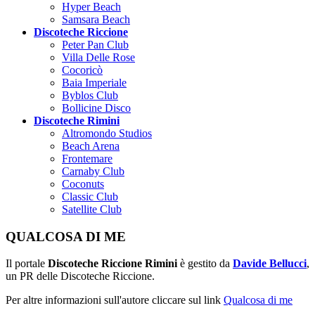
Hyper Beach
Samsara Beach
Discoteche Riccione
Peter Pan Club
Villa Delle Rose
Cocoricò
Baia Imperiale
Byblos Club
Bollicine Disco
Discoteche Rimini
Altromondo Studios
Beach Arena
Frontemare
Carnaby Club
Coconuts
Classic Club
Satellite Club
QUALCOSA DI ME
Il portale
Discoteche Riccione Rimini
è gestito da
Davide Bellucci
,
un PR delle Discoteche Riccione.
Per altre informazioni sull'autore cliccare sul link
Qualcosa di me