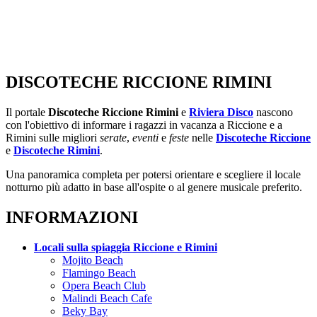
DISCOTECHE RICCIONE RIMINI
Il portale
Discoteche Riccione Rimini
e
Riviera Disco
nascono
con l'obiettivo di informare i ragazzi in vacanza a Riccione e a
Rimini sulle migliori
serate
,
eventi
e
feste
nelle
Discoteche Riccione
e
Discoteche Rimini
.
Una panoramica completa per potersi orientare e scegliere il locale
notturno più adatto in base all'ospite o al genere musicale preferito.
INFORMAZIONI
Locali sulla spiaggia Riccione e Rimini
Mojito Beach
Flamingo Beach
Opera Beach Club
Malindi Beach Cafe
Beky Bay