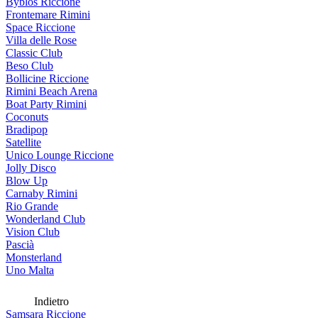
Byblos Riccione
Frontemare Rimini
Space Riccione
Villa delle Rose
Classic Club
Beso Club
Bollicine Riccione
Rimini Beach Arena
Boat Party Rimini
Coconuts
Bradipop
Satellite
Unico Lounge Riccione
Jolly Disco
Blow Up
Carnaby Rimini
Rio Grande
Wonderland Club
Vision Club
Pascià
Monsterland
Uno Malta
Indietro
Samsara Riccione