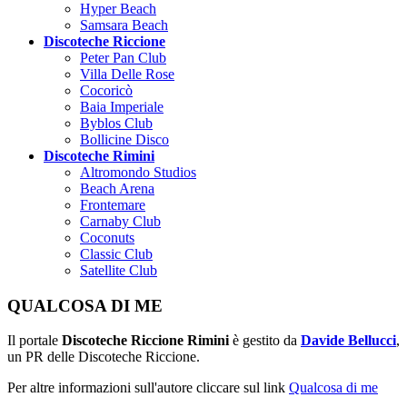
Hyper Beach
Samsara Beach
Discoteche Riccione
Peter Pan Club
Villa Delle Rose
Cocoricò
Baia Imperiale
Byblos Club
Bollicine Disco
Discoteche Rimini
Altromondo Studios
Beach Arena
Frontemare
Carnaby Club
Coconuts
Classic Club
Satellite Club
QUALCOSA DI ME
Il portale
Discoteche Riccione Rimini
è gestito da
Davide Bellucci
,
un PR delle Discoteche Riccione.
Per altre informazioni sull'autore cliccare sul link
Qualcosa di me