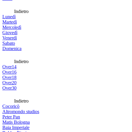
Indietro
Lunedì
Martedì
Mercoledì
Giovedì
Venerdì
Sabato
Domenica
Indietro
Over14
Over16
Over18
Over20
Over30
Indietro
Cocoricò
Altromondo studios
Peter Pan
Matis Bologna
Baia Imperiale