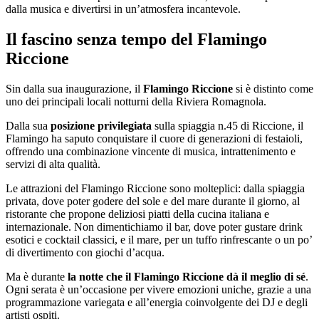
dalla musica e divertirsi in un’atmosfera incantevole.
Il fascino senza tempo del Flamingo
Riccione
Sin dalla sua inaugurazione, il
Flamingo Riccione
si è distinto come
uno dei principali locali notturni della Riviera Romagnola.
Dalla sua
posizione privilegiata
sulla spiaggia n.45 di Riccione, il
Flamingo ha saputo conquistare il cuore di generazioni di festaioli,
offrendo una combinazione vincente di musica, intrattenimento e
servizi di alta qualità.
Le attrazioni del Flamingo Riccione sono molteplici: dalla spiaggia
privata, dove poter godere del sole e del mare durante il giorno, al
ristorante che propone deliziosi piatti della cucina italiana e
internazionale. Non dimentichiamo il bar, dove poter gustare drink
esotici e cocktail classici, e il mare, per un tuffo rinfrescante o un po’
di divertimento con giochi d’acqua.
Ma è durante
la notte che il Flamingo Riccione dà il meglio di sé
.
Ogni serata è un’occasione per vivere emozioni uniche, grazie a una
programmazione variegata e all’energia coinvolgente dei DJ e degli
artisti ospiti.