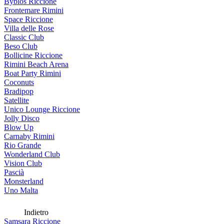
Byblos Riccione
Frontemare Rimini
Space Riccione
Villa delle Rose
Classic Club
Beso Club
Bollicine Riccione
Rimini Beach Arena
Boat Party Rimini
Coconuts
Bradipop
Satellite
Unico Lounge Riccione
Jolly Disco
Blow Up
Carnaby Rimini
Rio Grande
Wonderland Club
Vision Club
Pascià
Monsterland
Uno Malta
Indietro
Samsara Riccione