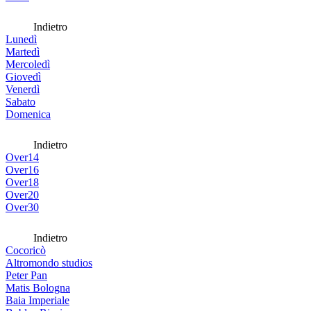
Indietro
Lunedì
Martedì
Mercoledì
Giovedì
Venerdì
Sabato
Domenica
Indietro
Over14
Over16
Over18
Over20
Over30
Indietro
Cocoricò
Altromondo studios
Peter Pan
Matis Bologna
Baia Imperiale