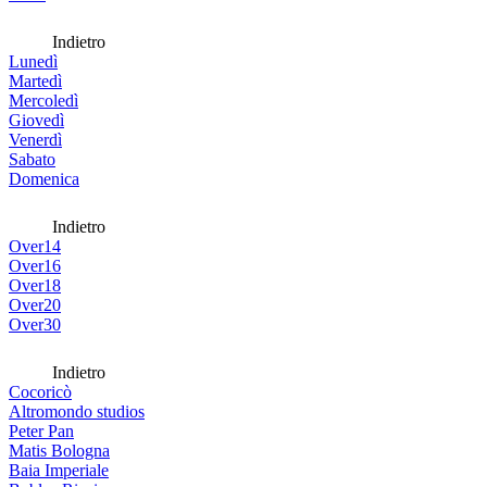
Indietro
Lunedì
Martedì
Mercoledì
Giovedì
Venerdì
Sabato
Domenica
Indietro
Over14
Over16
Over18
Over20
Over30
Indietro
Cocoricò
Altromondo studios
Peter Pan
Matis Bologna
Baia Imperiale