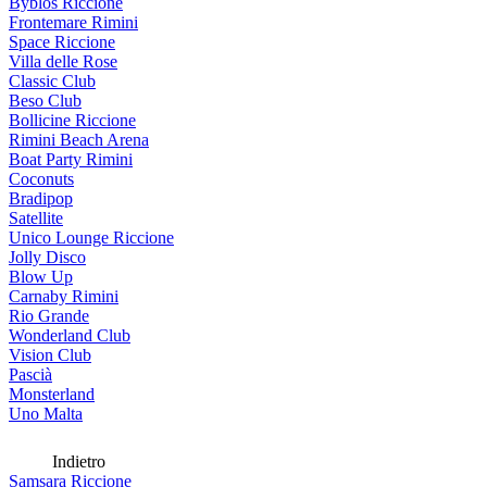
Byblos Riccione
Frontemare Rimini
Space Riccione
Villa delle Rose
Classic Club
Beso Club
Bollicine Riccione
Rimini Beach Arena
Boat Party Rimini
Coconuts
Bradipop
Satellite
Unico Lounge Riccione
Jolly Disco
Blow Up
Carnaby Rimini
Rio Grande
Wonderland Club
Vision Club
Pascià
Monsterland
Uno Malta
Indietro
Samsara Riccione