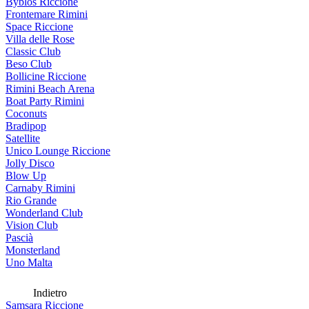
Byblos Riccione
Frontemare Rimini
Space Riccione
Villa delle Rose
Classic Club
Beso Club
Bollicine Riccione
Rimini Beach Arena
Boat Party Rimini
Coconuts
Bradipop
Satellite
Unico Lounge Riccione
Jolly Disco
Blow Up
Carnaby Rimini
Rio Grande
Wonderland Club
Vision Club
Pascià
Monsterland
Uno Malta
Indietro
Samsara Riccione