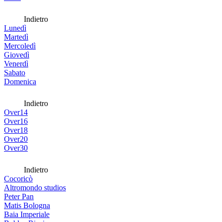
Indietro
Lunedì
Martedì
Mercoledì
Giovedì
Venerdì
Sabato
Domenica
Indietro
Over14
Over16
Over18
Over20
Over30
Indietro
Cocoricò
Altromondo studios
Peter Pan
Matis Bologna
Baia Imperiale