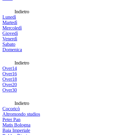
Indietro
Lunedì
Martedì
Mercoledì
Giovedì
Venerdì
Sabato
Domenica
Indietro
Over14
Over16
Over18
Over20
Over30
Indietro
Cocoricò
Altromondo studios
Peter Pan
Matis Bologna
Baia Imperiale