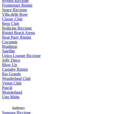
Byblos Riccione
Frontemare Rimini
Space Riccione
Villa delle Rose
Classic Club
Beso Club
Bollicine Riccione
Rimini Beach Arena
Boat Party Rimini
Coconuts
Bradipop
Satellite
Unico Lounge Riccione
Jolly Disco
Blow Up
Carnaby Rimini
Rio Grande
Wonderland Club
Vision Club
Pascià
Monsterland
Uno Malta
Indietro
Samsara Riccione