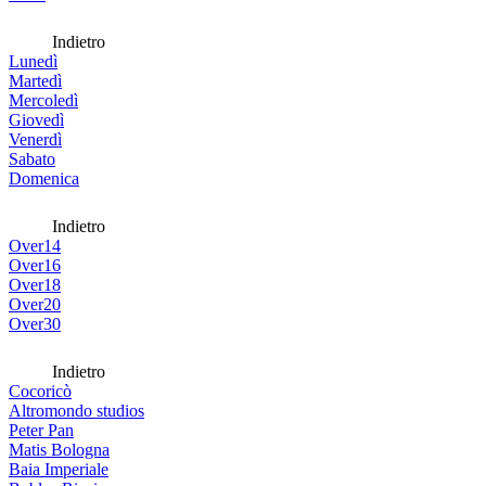
Indietro
Lunedì
Martedì
Mercoledì
Giovedì
Venerdì
Sabato
Domenica
Indietro
Over14
Over16
Over18
Over20
Over30
Indietro
Cocoricò
Altromondo studios
Peter Pan
Matis Bologna
Baia Imperiale